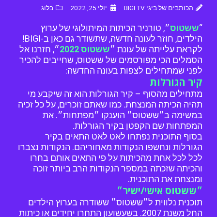
הכותבים של ביגי BIGI TV
יולי 25, 2022
בלוג
“
ששטוס
״, טורניר הכיתות המיתולוגי של ערוץ
הילדים, חוזר לעונה חדשה, שתשודר גם כאן ב-BIGI!
לקראת עלייתה של עונת ״
ששטוס 2022
״, חזרנו אל
הסמלים הכי מפורסמים של ששטוס, שחייבים להכיר
לפני שמתחילים לצפות בעונה החדשה:
קיר הגורלות
מתחילים מהסוף – קיר הגורלות הוא זה שיקבע מי
תהיה הכיתה המנצחת. כמו שאתם זוכרים, על כל זכיה
במשימה ב״ששטוס״ הוענקו ״מפתחות״. את
המפתחות שם הקפטן בקיר הגורלות.
בסוף התוכנית נפתחו לאט לאט התאים בקיר
הגורלות ונחשפו הנקודות מאחוריהם. הנקודות נצברו
לכל לכל אחת מהכיתות על פי התאים אותם בחרו
והכיתה שזכתה במספר הנקודות הרב ביותר זוכה
ומנצחת את התוכנית.
״ששטוס אישי/ישיר״
תוכנית נלווית ל״ששטוס״ ששודרה בערוץ הילדים
החל משנת 2007. בשעשועון התחרו יחידים או כיתות