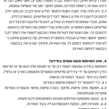
מצדדים שלישיים, כמו למשל קבלני משנה, סוקרים, יועצי שיווק, חברות
דירוג אשראי, רשויות המדינה, וספקי מיקור חוץ של פעולות עסקיות.
3.7. לא חלה עליך חובה חוקית למסור מידע אישי לגביך, וכן אינך חייב
להסכים להעברת מידע כאמור לצדדים שלישיים, כמפורט להלן.
אולם, מבלי שתסכים למסירת המידע, לעיבודו ולהעברתו לצדדים
שלישיים באופן המפורט, יתכן שלא נוכל לספק את השירות בהתאם
להסכם זה. אם הצטרפת לשירות ואתה מבקש לשנות את דעתך לגבי
המשך איסוף המידע ועיבודו במסגרת השירות, קח בחשבון שיתכן כי
לא נוכל להמשיך לספק לך את השירות, ולפיכך אנו נראה בבקשה
כבקשה לניתוק השירות.
4. מהו השימוש שאנו עושים במידע?
השימוש במידע שנאסף ייעשה רק על פי תנאים אלה ו/או על פי הוראות
הדין, לעיתים על ידי צדדים שלישיים הפועלים מטעמנו בארץ או בחו"ל,
וזאת בין היתר בעבור המטרות הבאות:
4.1. כדי לאפשר לך לעשות שימוש בשירות.
4.2. תפעול, שינוי, פיתוח, מחקר, בקרה וניתוח, שיפור והעשרת השירות
ומטרות סטטיסטיות;
4.3. הצעה ואספקת שירותים ותכנים המותאמים לכם אישית.
4.4. מטרות חיוב, הפקת חשבונות וגבייה בעד השירות.