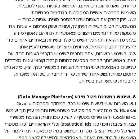
שירותים שאנחנו עובדים איתם. השימוש בעוגיות כפוף למגבלות
השימוש בפרטים אישיים המפורטות במדיניות פרטיות זו.
7.2. ניתן לחלק את העוגיות שלנו למספר סוגים: עוגיות טכניות –
המשמשות לטיוב השירות הניתן לך, ועוגיות שיווק ופרסום – עוגיות אלו
מונפקות על ידי גורמים חיצוניים ומאפשרות לנו ולהם לאסוף מידע
בלתי מזוהה אודות הרגלי השימוש שלך בשירות ובאתרים אחרים כדי
להציג לך תוכן, פרסומות, שירותים ומוצרים שעשויים לעניין אותך.
7.3. בשימוש בשירות, אתה מסכים לשימוש בקבצי העוגיות הנ"ל. עם
זאת, באפשרותך לבחור בכל עת לחסום קבלת קובצי עוגיות מצדדים
שלישיים באמצעות שינוי הגדרות העוגיות במכשיר שלך. יצוין, כי לא ניתן
לחסום עוגיות המושארות ישירות על ידי החברה, שכן אלו מיועדות
להבטחת שימוש תקין בשירות.
8. שימוש במערכת ניהול מידע (Data Manage Platform)
8.1. השירות עשוי לעשות שימוש בכלי המחקר והפרסום Oracle
BlueKai על מנת ליצור פרופיל של משתמשים ותחומי עניין תוך שימוש
ב-Cookies (ראו פירוט בסעיף 7 לעיל), טכנולוגיית הצלבת מכשירי
קצה והצלבת תוכן (כגון statistical Ids) וכלי זיהוי אחרים (כגון מספרי
זיהוי של מכשירי קצה). מטרת השימוש במידע שנאסף הינה ללמוד על
השימוש של הגולשים באתר ובאפליקציה ולסייע לנו להציג בפני