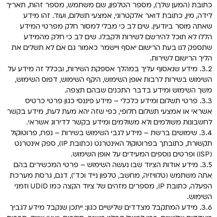
כתובת (המען שלך), מספר הטלפון, שם משתמש, מספר זהות, תאריך
לידה, מין, כתובת דואר אלקטרוני, אמצעי תשלום, ועוד. זהו מידע
שאתה מוסר ביודעין. שים לב כי מבלי למסור חלק מפרטי המידע
הללו לא תוכל להירשם לשירות ולקבלו. שים לב כי חלק מהמידע
שתספק לנו בעת הרישום יאסף ויישמר כאמור גם אם לא תשלים את
הליך הרישום לשירות.
3.2. מידע שנאסוף עליך במהלך אספקת השירות, ובכלל זה מידע על
השימוש בשירות לרבות אופן השימוש, היקף השימוש, דפוס השימוש,
משך השימוש ומידע בדבר התכנים שבהם תצפה.
3.3. פרטי תשלום ומידע כלכלי – מידע פיננסי כגון פרטי כרטיס
אשראי או אמצעי תשלום חלופי, כפי שזה יהא מעת לעת, מידע בקשר
לחשבונות משולמים ולא משולמים ומידע בקשר לדירוג אשראי.
3.4. שימושים ברשת – מידע לגבי השימוש בשירות – נפח, פרוטוקול
תקשורת, כתובתך בפרוטוקול האינטרנט (כתובת IP), ספק אינטרנט
(ISP) ופרטים נוספים המעידים על אופן השימוש.
3.5. מידע אודות הציוד שבו נעשה השימוש – פרטי המכשירים בהם
אתה משתמש (טלוויזיה, מחשב, טלפון נייד וכד'), דגם, גרסת מערכת
הפעלה, כתובת IP, מספרים מזהים של ציוד הקצה כמו UDID וזמני
השימוש.
3.6. מידע המתקבל מצדדים שלישיים כגון: ייתכן שנקבל מידע לגביך