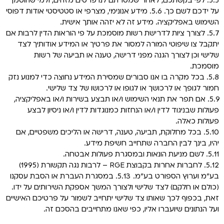
5.5. לפי בקשתכם, לאחר שמסרתם לנו פרטים מזהים, ולמי שהוסמך
על ידכם לשם כך. 5.6. מידע אנונימי, מצרפי או סטטיסטי אודות דפוסי
השימוש באפליקציה. מידע זה לא יזהה אותך אישית.
5.7. לצורך ציות לדרישת רשות מוסמכת על פי הוראות הדין לרבות אם
יתקבל צו שיפוטי המורה למסור את פרטיך או המידע אודותיך לצד
שלישי וכן לצורך הגנה מפני דרישה, טענה או תביעה של רשות
מוסמכת.
5.8. בכל מקרה בו אנו סבורים שמסירת המידע נחוצה כדי למנוע נזק
חמור לגופך או לרכושך או לגופו או לרכושו של צד שלישי.
5.9. אם תפר את תנאי השימוש ו/או תבצע בשירות ו/או באפליקציה,
פעולות שבניגוד לדין ו/או הנחזות כמנוגדות לדין ו/או ניסיון לבצע
פעולות כאלה.
5.10. בכל מחלוקת, תביעה, טענה, דרישה או הליכים משפטיים, אם
יהיו, בינך לבין החברה שתחייב חשיפת מידע.
5.11. לשם מניעת הונאות ובמסגרת פעולות אבטחה.
5.12. לחברות אחרות בקבוצת RGE – לרבות נגה תקשורת (1995)
בע"מ וערוץ הספורט בע"מ. 5.13. במסגרת העברת או הסבת עסקנו
(כולם או חלקם) לצד שלישי ולצורך המשך אספקת השירותים על ידו.
זאת, בכפוף לכך שאותו צד שלישי יתחייב לשמור על פרטיכם האישיים
ועל הנתונים שיועברו אליו, כפי שאנו מתחייבים בהסכם זה.