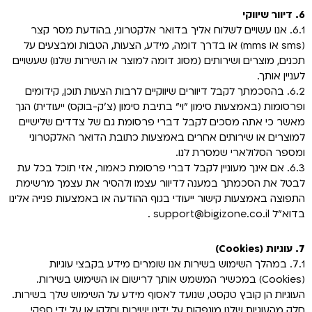
6. דיוור שיווקי
6.1. אנו עשויים לשלוח אליך בדואר אלקטרוני, בהודעת מסר קצר
(sms או mms) או בדרך דומה, מידע, הצעות, הטבות ומבצעים על
תכנים, מוצרים ושירותים (מסוג דומה למוצר או השירות שלנו) שעשויים
לעניין אותך.
6.2. בהסכמתך לקבל דיוורים שיווקיים לרבות הצעות תוכן, קידומים
ופרסומות (באמצעות סימון "וי" בתיבת סימון (צ'ק-בוקס) ייעודית) הנך
מאשר כי אתה מסכים לקבל דברי פרסומת גם של צדדים שלישיים
למוצרים או שירותים אחרים באמצעות כתובת הדואר האלקטרוני
ומספר הסלולארי שמסרת לנו.
6.3. אם אינך מעוניין לקבל דברי פרסומת כאמור, אזי תוכל בכל עת
לבטל את הסכמתך במענה לדיוור עצמו ולהסיר את עצמך מרשימת
התפוצה באמצעות קישור ייעודי בגוף ההודעה או באמצעות פנייה אלינו
בדוא"ל support@bigizone.co.il .
7. עוגיות (Cookies)
7.1. במהלך השימוש בשירות אנו שומרים מידע בקבצי עוגיות
(Cookies) במכשיר המשמש אותך לרישום או השימוש בשירות.
העוגיות הן קובץ טקסט, שנועד לאסוף מידע על השימוש שלך בשירות.
חלק מהעוגיות שלנו מונפקות על ידינו ישירות וחלקן או על ידי ספקי