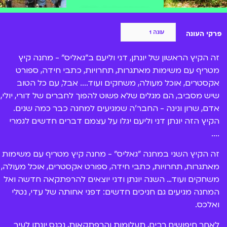
בעונה השניה (והקיץ השני במחנה) יונתן מגלה את העיר
הצטרפות ל-BIGI
האבודה "גאליסיה" ואת העובדה שרק הוא יכול להציל את
העיר ואנשיה משלטונה של זארדה הרעה (
אוולין הגואל
).
למחנה מצטרפים גם אדוארד (עמרי לוקאס), אלכס (מאור
פרקי העונה
שווייצר), דפני, אחותה של עדי (
גאיה טראוב
), גאיה (שירה
נאור) ונטלי (שני אטיאס).
זה הקיץ הראשון של יונתן, דני וליעם ב"גאליס" - מחנה קיץ
מטריף עם משימות מאתגרות, תחרויות, כתבי חידה, ספורט
במקביל, אחיו של ליעם (מירון) מסתבך ובעונה השלישית
אקסטרים, אוכל מעולה, משחקים ועוד.... אבל, עם כל הטוב
תוכלו לגלות מה עלה בגורלו. בהמשך העונה השלישית יונתן
יגלה מי זאת אמא שלו, אבל האם הם יוכלו לחזור ולחיות
שיש מסביב, הם מגלים שלא פשוט להפוך לחברים של דורי, יולי,
יחד? בינתיים במחנה – העיניינים מתחילים להתחמם בין
אדם, שרון ונינה - החבר'ה שמגיעים למחנה כבר כמה שנים.
אלכס ונינה.
הקיץ הזה יונתן דני וליעם יגלו על עצמם דברים חדשים לגמרי
....
עונה רביעית וחמישית:
זה הקיץ השני במחנה "גאליס" - מחנה קיץ מטריף עם משימות
העונה הרביעית מתחילה שנה אחרי עלילת העונה
מאתגרות, תחרויות, כתבי חידה, ספורט אקסטרים, אוכל מעולה,
השלישית. זה הקיץ השלישי במחנה, ולמחנה מצטרף צוות
משחקים ועוד… השנה יונתן ודני יוצאים להרפתקאה חדשה ואל
חדש – צוות טורינו. הצוות כולל את ארז (
עומר דרור
), מנהיג
הצוות, מאיה (
רוני דלומי
), אודי (
בן רביד
), רותם (
מאיה
המחנה מגיעים גם חניכים חדשים: דפני אחותה של עדי, נטלי
שואף
) וגילי (
מיטל מיכאלי
).
ואלכס.
בעונה הרביעית יונתן והחברים מתמודדים עם אתגרים
לאחר חיפושים רבים, תעלומות והרפתקאות, נכנס יונתן לעיר