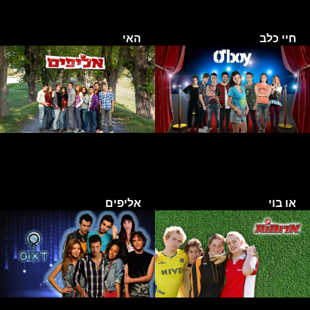
חיי כלב
האי
או בוי
אליפים