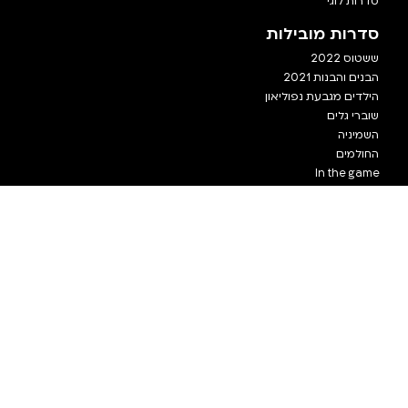
סדרות לוגי
סדרות מובילות
ששטוס 2022
הבנים והבנות 2021
הילדים מגבעת נפוליאון
שוברי גלים
השמיניה
החולמים
In the game
גאליס
תומס הקטר וחברים
כללי
מה זה ביגי
עזרה
כל הסדרות
בלוג
תנאי שימוש
מדיניות פרטיות
יצירת קשר
מדיניות ביטול חשבון