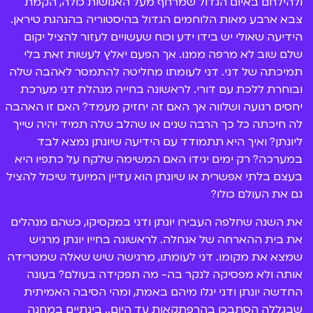
ולהילחם באיום הגדול שמרחף מעל האנושות כולה, הקמת
גם יסחפו להרפתקאות חדשות שמלוות בלא מעט אתגרים.
צבא ארבע מאות הלוחמים הגדול בהיסטוריה בהנהגת טיראן.
האם הם יצליחו? מה יהיו המכשולים שבדרך? ומי יעזור להם
או יפריע להם? יש לכם 7 עונות לגלות את כל התשובות
הידיעה שאולי יש בידו ידע וכוח שעשויים לעזור להציל יקום
לשאלות.
שלם שוב לא מרפה ממנו. אך הפעם יאלץ לעשות זאת בלי
תמיכתה של דני. דני לעומתו מחליטה להתמסר לאהבה שלה
הסדרה זכתה 5 פעמים ברצף כסדרת השנה בטקס נבחרי
ובוחרת ללכת עם דורי. לראשונה בחייה מנהלת דני מערכת
הילדים של ערוץ הילדים. כמו כן היא זיכתה את אליאנה
יחסים רגועה ושלווה אך האם זה יחזיק מעמד? האם זו האהבה
תדהר ותובל שפיר ב-5 פרסי שחקן/ית השנה לכל אחד!
ב-2014 זכתה הסדרה בסדרת הנוער של השנה בנבחרי
לה חיכתה כל כך הרבה שנים או שהלב שלה תמיד יהיה שייך
פרוגי יחד עם זכיות של אליאנה תדהר ותובל שפיר כשחקן
ליונתן? ואיך היא תתמודד עם הידיעה שיונתן נמצא לבד
ושחקנית השנה.
במערכה? רק ימים יגידו האם המשימה שלקח על כתפיו היא
בעצם בלתי אפשרית או שיונתן הוא עדיין המיועד שיכול להציל
גם את העולם כולו?
את השנה שחלפה העבירו יונתן ודני במקסיקו, כשהם מנהלים
את בית ההארחה של אנחלה. לראשונה בחייו יונתן מרגיש
שמצא את מקומו. דני לעומתו, מרגישה שיש שאלה שמטרידה
אותה ולא מפסיקה לנקר בה- מה תפקידה בעולם? בעונה
החדשה יונתן ודני יגלו מיהם באמת, ומהי הסיבה האמיתית
שבגללה הסתבכו בהרפתקאות עד היום.. בינתיים במחנה