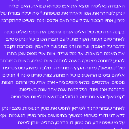
חדשים ועם דמויות רעות חדשות, טיראן (אורי הוכמן) וטולה
האבודה גאליסיה ומצא את אמו כשהיא קפואה. האם יצליח
(ענת מגן-שבו). אם זה לא מספיק, בעונה החמישית
יונתן לשחרר את אמו ולאחד את משפחתו? מה יעלה בגורלו של
מצטרפת אליהם גם מילי נגב (
לירית בלבן
), שממש לא
מקלה על חברי מחנה גאליס.
מירון, אחיו הבכור של ליעם? האם אלכס ונינה ימשיכו להתקרב?
בעונה החדשה של גאליס אנחנו פוגשים את חניכי גאליס כשנה
עונה שישי ושביעית (עונה אחרונה):
לאחר סיום העונה הקודמת. ליעם חברו הטוב של יונתן מסרב
לדבר על האובדן שחווה ודני מתקשה להאמין ומסרבת לקבל
העונה מתחילה במקסיקו, עם אתגר חדש של השלישיה,
אליהם מצטרף גם דוד (ניר שטרואוס), שהוא לא בדיוק מה
את האמת הכואבת. אל מול שרידי צוות אולימפוס שכן בחרו
שהם חושבים. בעונה הזאת יגלו דני ויונתן מי הם באמת
להגיע למחנה מצטרף השנה למחנה צוות טורינו, הצוות המובחר
ולמה הסתבכו בהרפתקאות עד היום. הם גם יפגשו רשע
של "קמפאון", מחנה הקיץ המתחרה. מלבד מאיה, שמצטרפת
חדש, ספקטור (איציק כהן), שמנסה להשתלט על העולם.
אליהם בימים הראשונים של המחנה, צוות טורינו מונה 4 חניכים
נוספים, אתלטיים ומלאי מוטיבציה- ארז, אודי, גילי ורותם. הצוות
במקביל כל חניכי צוות אולימפוס המקורי חוזרים למחנה
וניצבים מול תחרות קשה במיוחד – מחנה "עתידים". יש
בהנהגת ארז ואודי רגיל לנצח שנה אחר שנה באליפות
מצב שזה הסוף של מחנה גאליס? העונה השביעית היא
"קמפאון" והוא מתייחס בזלזול והתנשאות לצוות אולימפוס.
העונה האחרונה, סוף סוף כל הסיפורים יסגרו. במקביל יונתן
יעמוד מול האתגר הכי גדול שהיה לו עד היום. האם הוא
לאחר שבחר לחזור לטיראן לחפש את מעין הנשמות, ניצב יונתן
יצליח? ואיך זה מתקשר לדני?
ללא דני ודורי כשהוא ממשיך בחיפושים אחר מעיין הנשמות. אף
על פי שאינו יודע מה טמון לו בדרכו, החליט יונתן לצאת
בכל עונה חברי המחנה יצאו להרפתאות שונות, משימות
מאתגרות, תחרויות, כתבי חידה, ספורט אקסטרים. ובמקביל