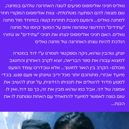
גאליס חניכי אולימפוס מגיעים לשנה האחרונה שלהם במחנה,
שם מצפה להם הפתעה מטלטלת- צוות אולימפוס המקורי חוזר
למחנה גאליס... והפעם ניצבת תחרות קשה במיוחד מול מחנה
"עתידים" החדשני שמהווה איום על המשך קיומו של מחנה
גאליס. האם חניכי אולימפוס ינצחו את חניכי "עתידים" או שזוהי
הולכת להיות שנתו האחרונה של מחנה גאליס
יונתן, שהבין שהוא, ניקה וספקטור תומרנו ע"י דוד במטרה
למצוא עבורו את ספר הבריאה, יוצא לקרב האחרון והחשוב
מכולם- הקרב בין האור לחושך... אלא שבדרכו עומד הפעם
מיועד אכזרי, מתוחכם יותר מכל יריב שיונתן אי פעם פגש. בכדי
למנוע מדוד להשלים את תכניתו הזדונית, על יונתן להשיב את
אמונה של דני. אבל כמו שהוא מבין את זה, כך גם דוד, ואין לו
שום כוונה לאפשר למיועד להתאחד עם האחת שנותנת לו את
הכוח...