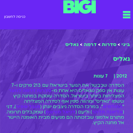
ילוג
תפריט
תוכן
כניסה לחשבון
ביגי
>
סדרות
>
דרמה
>
גאליס
גאליס
2012 |
7 עונות
הסדרה שכבשה את הנוער בישראל! עם 213 פרקים ו-7
עונות אין ספק שגאליס היא אחת מ-
סדרות דרמה לנוער
המצליחות ביותר בישראל. הסדרה עוסקת במחנה קיץ
ששמו "גאליס" ומהווה ספין אוף לסדרה המצליחה
"
החולמים
". במרכז הסדרה ניצבים יונתן (
תובל שפיר
), דני
(
אליאנה תדהר
) וליעם (
דניאל מורשת
) שמקבלים תרומה
מתורם אלמוני שבזכותה הם מגיעים מבית האומנה היישר
אל מחנה הקיץ.