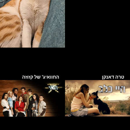
טרה דאנקן
החוואיג' של קזוזה