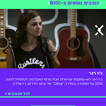
כוכבים נוספים ב-BIGI
:
ג׳וי רגר
ג'וי ריגר היא שחקנית ישראלית זוכת פרסי האקדמיה לטלוויזיה לשנת
2016 על תפקידה בסדרה "Oboy" של ערוץ הילדים. ג'וי נולדה
בהרצליה וכבר מגיל צעיר החלה לעסוק במשחק. מאחוריה הופעות
בתאטרון, השתתפות בסדרות טלוויזיה ותפקידים ראשיים בסרטים
לכל הכוכבים >
ישראלים.