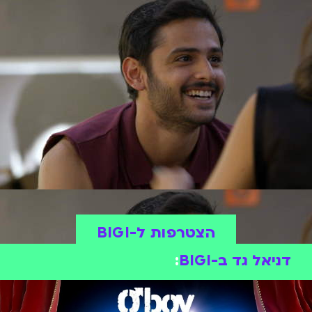
הצטרפות ל-BIGI
דניאל גד ב-BIGI
: