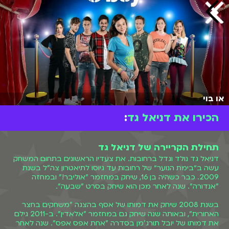
או בוי
הכירו את דניאל גד
:
תחילת הקריירה של דניאל גד
דניאל גד נולד וגדל ברחובות. את צעדיו הראשונים בתחום המשחק
עשה ב״בימת הנוער״ של רחובות עד גיוסו לתיאטרון צה"ל בשנת
2009. כבר כשהיה בן 16, שיחק במחזמר "אוליבר!" ובמחזה
"אנדורה". שנה לאחר מכן הוא שיחק בסרט "שבעה".
בשנת 2008 שיחק את דמותו של אסף בהצגה "משחקים בחצר
האחורית", ובאותה שנה שיחק גם במחזמר "אלאדין". ב-2011 גילם
את דמותו של יובל תורג'מן בסדרה "אחת אפס אפס". שנה לאחר