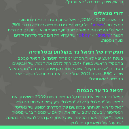
כן הוא שיחק בסדרה "תא גורדין".
דורי מגאליס
בין השנים 2012 ל-2016, דניאל שיחק בסדרת הילדים והנוער
המצליחה "
גאליס
" של ערוץ הילדים (שזמינה לצפייה גם ב-BIGI).
"גאליס" הפכה את דניאל לכוכב נוער מוכר והוא שיחק גם בסדרות
הנוער "
גרעינים
" ו-"
Oboy
" של ערוץ הילדים לצד סדרות ילדים
ונוער נוספות.
תפקידיו של דניאל גד בקולנוע ובטלוויזיה
בשנת 2014 יצא לאור הסרט "מפריח היונים" בו דניאל מככב
בתפקיד הראשי. בשנת 2017 החל לגלם את דמותו של אבינועם
בסדרה "שבאבניקים". שנה לאחר מכן שיחק בסדרה "מקמפאיה"
של ה-BBC. בשנת 2021 החל לגלם את דמותו של השוטר יואב
בדרמה "השוטרים".
דניאל גד על הבמות
דניאל גד התחיל את דרכו על הבמות בשנת 2009 כששיחק את
דמותו של "המלט" בהצגה "המלט". בעקבות הצלחת הסדרה
"גאליס" הוא השתתף במופעים של הסדרה: "מופע של גאליס",
ו"גאליסוף". בשנת 2017 שיחק את וויליאם שייקספיר ב"שייקספיר
מאוהב" של תיאטרון הבימה. שנה לאחר מכן החל להשתתף בהצגה
"שבעה" של תיאטרון בית לסין.