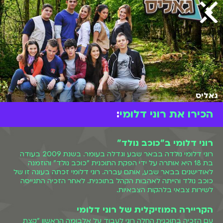
גאליס
הכירו את רוני דלומי
:
רוני דלומי ב"כוכב נולד"
רוני דלומי נולדה בבאר שבע וגדלה בעומר. בשנת 2009 בעודה
בת 18 היא אותרה על ידי הפקת התוכנית "כוכב נולד" והוזמנה
לאודישנים בבאר שבע, אותם עברה. רוני דלומי זכתה בעונה זו של
כוכב נולד והייתה לאהבות הקהל בתוכנית. לאחר הזכיה התגייסה
לשירות צבאי בלהקות הצבאיות.
הקריירה המוזיקלית של רוני דלומי
עם הזכיה בתוכנית החלה רוני לעבוד על אלבומה הראשון "קצת