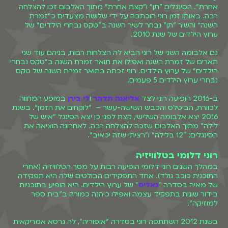
אחרת". הסינגלים "תן" ו"קצת אחרת" מתוך האלבום זכו להצלחה
רבה. באותו זמן רוני הוכתבה על ידי שלושה מצעדים כ"זמרת
השנה״ והשיר "תן" נבחר לשיר השנה ב"טקס נבחרי הילדים" של
ערוץ הילדים של שנת 2010.
גם אלבומה השני של רוני הביא לה הצלחות רבות, בניהם עוד שני
תארים של זמרת השנה ואפילו את תואר זמרת השנה ב"טקס נבחרי
הילדים" של ערוץ הילדים. רוני זכתה בתואר זמרת השנה של טקס
נבחרי ערוץ הילדים 5 פעמים.
ב-2016 הופיעה רוני לצד
אליאנה תדהר
ו
לי בירן
במופע המחווה
לכוורת, הביטלס והכבש השישה-עשר – "לוקחים את הזמן". בשנת
2016 יצא אלבומה השלישי, קצת לפני כן יצא הסינגל "איש של
לילה" מתוך האלבום שזכה להצלחה רבה. לאחרונה הוציאה את
הסינגלים: "12 בלילה" ו"רציתי שזה יכאיב".
רוני דלומי בטלוויזיה
במהלך השנים רוני דלומי הופיעה רבות על מסך הטלוויזיה (אחרי
התוכנית כוכב נולד). אחד התפקידים הבולטים שלה היא תפקידה
של מאיה בסדרה "
גאליס
" של ערוץ הילדים. היא הופיע בתוכניות
בידור שונות בתפקיד עצמה ואפילו כיהנה כמורה ב"בית ספר
למוזיקה".
בשנת 2012 השתתפה רוני בסדרה "אופוריה", לה גרסא אמריקאית