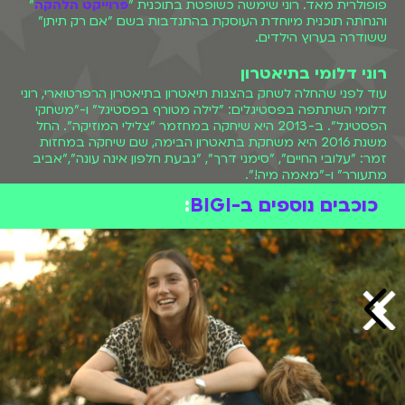
פופולרית מאד. רוני שימשה כשופטת בתוכנית "
פרוייקט הלהקה
"
והנחתה תוכנית מיוחדת העוסקת בהתנדבות בשם "אם רק תיתן"
ששודרה בערוץ הילדים.
רוני דלומי בתיאטרון
עוד לפני שהחלה לשחק בהצגות תיאטרון בתיאטרון הרפרטוארי, רוני
דלומי השתתפה בפסטיגלים: "לילה מטורף בפסטיגל" ו-"משחקי
הפסטיגל". ב-2013 היא שיחקה במחזמר "צלילי המוזיקה". החל
משנת 2016 היא משחקת בתאטרון הבימה, שם שיחקה במחזות
זמר: "עלובי החיים", "סימני דרך", "גבעת חלפון אינה עונה","אביב
מתעורר" ו-"מאמה מיה!".
כוכבים נוספים ב-BIGI
: