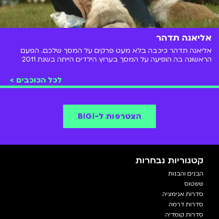
אליאנה תדהר
אליאנה תדהר כיכבה בלא מעט פרקים על המסך שלכם. הפעם
הראשונה בה הופיעה על המסך בערוץ הילדים הייתה בשנת 2011
בסדרה "החולמים" שם שיחקה את דני. ברזומה של אליאנה אפשר
למצוא כמה וכמה פסטיגלים, תפקידים בסדרות גאליס ו-
לכל הכוכבים >
Oboy,השתתפות בהצגות, במופעים ובסרטים שונים וגם שירים
שהוציאה.
הצטרפות ל-BIGI
קטגוריות נבחרות
הבנים והבנות
ששטוס
סדרות אנימציה
סדרות דרמה
סדרות קומדיה