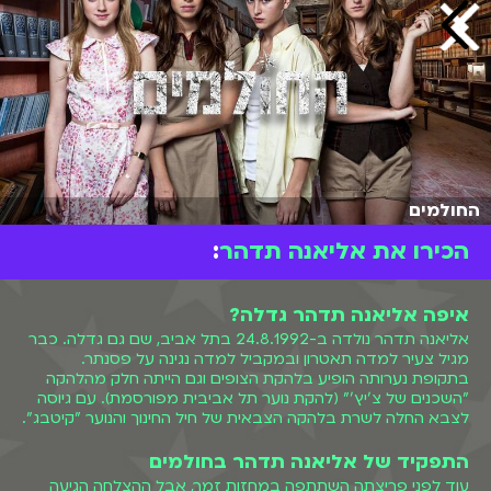
החולמים
הכירו את אליאנה תדהר
:
איפה אליאנה תדהר גדלה?
אליאנה תדהר נולדה ב-24.8.1992 בתל אביב, שם גם גדלה. כבר
מגיל צעיר למדה תאטרון ובמקביל למדה נגינה על פסנתר.
בתקופת נערותה הופיע בלהקת הצופים וגם הייתה חלק מהלהקה
"השכנים של צ'יץ'" (להקת נוער תל אביבית מפורסמת). עם גיוסה
לצבא החלה לשרת בלהקה הצבאית של חיל החינוך והנוער "קיטבג".
התפקיד של אליאנה תדהר בחולמים
עוד לפני פריצתה השתתפה במחזות זמר, אבל ההצלחה הגיעה