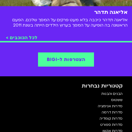
אליאנה תדהר
אליאנה תדהר כיכבה בלא מעט פרקים על המסך שלכם. הפעם
הראשונה בה הופיעה על המסך בערוץ הילדים הייתה בשנת 2011
בסדרה "החולמים" שם שיחקה את דני. ברזומה של אליאנה אפשר
למצוא כמה וכמה פסטיגלים, תפקידים בסדרות גאליס ו-
לכל הכוכבים >
Oboy,השתתפות בהצגות, במופעים ובסרטים שונים וגם שירים
שהוציאה.
הצטרפות ל-BIGI
קטגוריות נבחרות
הבנים והבנות
ששטוס
סדרות אנימציה
סדרות דרמה
סדרות קומדיה
סדרות ספורט
סדרות אקשן