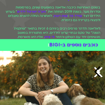
בשנים האחרונות כיכבה אליאנה במופעים שונים, בפרסומות
וסדרות נוער. בשנת 2019 הנחתה את "
נינג'ה ישראל ילדים
" בערוץ
הילדים לצד
עודד פז
ו
קווין רובין
. לאחורנה החלה להוציא סינגלים
ולפצוח בקריירה גם כזמרת.
לאליאנה תדהר פרסים רבים ביניהם 6 זכיות בתואר "שחקנית
השנה" של טקס נבחרי ערוץ הילדים. היא מתגוררת במושב
מגשימים יחד עם השחקן והזמר
לי בירן
, אליו היא מאורסת.
כוכבים נוספים ב-BIGI
: