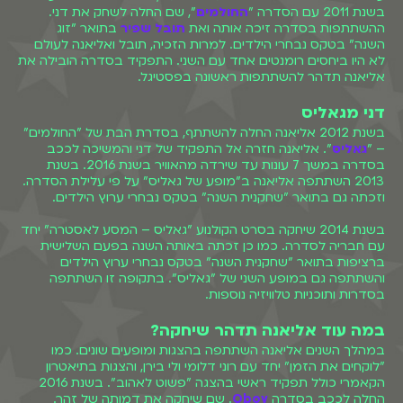
בשנת 2011 עם הסדרה "
החולמים
", שם החלה לשחק את דני.
ההשתתפות בסדרה זיכה אותה ואת
תובל שפיר
בתואר "זוג
השנה" בטקס נבחרי הילדים. למרות הזכיה, תובל ואליאנה לעולם
לא היו ביחסים רומנטים אחד עם השני. התפקיד בסדרה הובילה את
אליאנה תדהר להשתתפות ראשונה בפסטיגל.
דני מגאליס
בשנת 2012 אליאנה החלה להשתתף, בסדרת הבת של "החולמים"
– "
גאליס
". אליאנה חזרה אל התפקיד של דני והמשיכה לככב
בסדרה במשך 7 עונות עד שירדה מהאוויר בשנת 2016. בשנת
2013 השתתפה אליאנה ב"מופע של גאליס" על פי עלילת הסדרה.
וזכתה גם בתואר "שחקנית השנה" בטקס נבחרי ערוץ הילדים.
בשנת 2014 שיחקה בסרט הקולנוע "גאליס – המסע לאסטרה" יחד
עם חבריה לסדרה. כמו כן זכתה באותה השנה בפעם השלישית
ברציפות בתואר "שחקנית השנה" בטקס נבחרי ערוץ הילדים
והשתתפה גם במופע השני של "גאליס". בתקופה זו השתתפה
בסדרות ותוכניות טלוויזיה נוספות.
במה עוד אליאנה תדהר שיחקה?
במהלך השנים אליאנה השתתפה בהצגות ומופעים שונים. כמו
"לוקחים את הזמן" יחד עם רוני דלומי ולי בירן, והצגות בתיאטרון
הקאמרי כולל תפקיד ראשי בהצגה "פשוט לאהוב". בשנת 2016
החלה לככב בסדרה
Oboy
. שם שיחקה את דמותה של זהר.