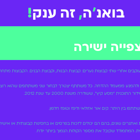
בואנ
'
ה
,
זה ענק
!
פייה ישירה
עוקבים אחרי שתי קבוצות נערים: קבוצת הבנות, וקבוצת הבנים. הקבוצות מתחר
 ולהמנע ממעמד ההדחה. כל משתתף יצטרך לבחור שני משתתפים שהוא רוצה 
ת "מסע קיץ", ששודרה משנת 2000 עד שנת 2012.
ואתגרים שונים, בהם הם יכולים לזכות בפרסים או בחסינות קבוצתית או איש
. המתמודד שקיבל את מספר הקולות הנמוך ביותר יודח.