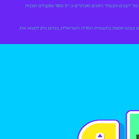
הפרסים בתוכנית השתנו בין השנים, בגרסתה המוקדמת של ״הבנים והבנות״ הקבוצה הזוכה שלטה על ערוץ הילדים למשך יום שלום. בעונות האחרונות של ״הבנים והבנות״ הזוכים מוכתרים כ-״BIG 5" ומקבלים תוכנית
ם וכבשו פסגות בתעשיית המדיה הישראלית, בניהם ניתן למצוא את: