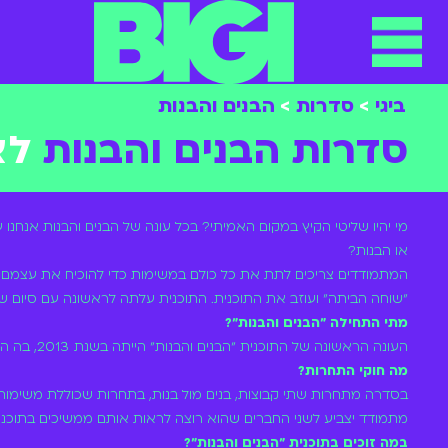
תפריט
ילוג
תוכן
ביגי
>
סדרות
>
הבנים והבנות
סדרות הבנים והבנות
לצ
מי יהיו שליטי הקיץ במקום האמיתי? בכל עונה של הבנים והבנות אנחנו 
או הבנות?
המתמודדים צריכים לתת את כל כולם במשימות כדי להוכיח את עצמם
"שוחה הביתה" ועוזב את התוכנית. התוכנית עלתה לראשונה עם סיום שידור התוכני
מתי התחילה ״הבנים והבנות״?
העונה הראשונה של התוכנית ״הבנים והבנות״ הייתה בשנת 2013, בה השתתפו בין היתר: קים אור אזולאי וליפז וטופז חלפון.
מה חוקי התחרות?
בסדרה מתחרות שתי קבוצות, בנים מול בנות, בתחרות שכוללת משימות 
מתמודד יצביע לשני החברים שהוא רוצה לראות אותם ממשיכים בתוכנית
במה זוכים בתוכנית ״הבנים והבנות״?