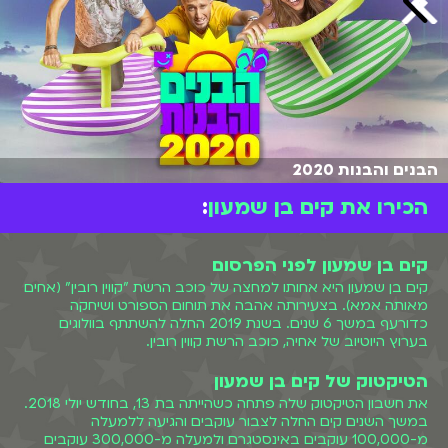
הבנים והבנות 2020
הכירו את קים בן שמעון
:
קים בן שמעון לפני הפרסום
קים בן שמעון היא אחותו למחצה של כוכב הרשת "קווין רובין" (אחים
מאותה אמא). בצעירותה אהבה את תוחום הספורט ושיחקה
כדורעף במשך 6 שנים. בשנת 2019 החלה להשתתף בוולוגים
בערוץ היוטיוב של אחיה, כוכב הרשת קווין רובין.
הטיקטוק של קים בן שמעון
את חשבון הטיקטוק שלה פתחה כשהייתה בת 13, בחודש יולי 2018.
במשך השנים קים החלה לצבור עוקבים והגיעה ללמעלה
מ-100,000 עוקבים באינסטגרם ולמעלה מ-300,000 עוקבים