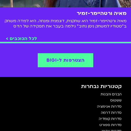
מאיה ורטהיימר-זמיר
מאיה ורטהיימר-זמיר היא שחקנית, דוגמנית ומנחה. היא למדה משחק
ב"סטודיו למשחק ניסן נתיב" גילמה בעבר את תפקידה של הדס
בסדרת הדרמה המצליחה לנוער- "אליפים" ששודרה בערוץ הילדים.
"אליפים" זמינה לצפייה ישירה בכל זמן ב-BIGI.
לכל הכוכבים >
הצטרפות ל-BIGI
קטגוריות נבחרות
הבנים והבנות
ששטוס
סדרות אנימציה
סדרות דרמה
סדרות קומדיה
סדרות ספורט