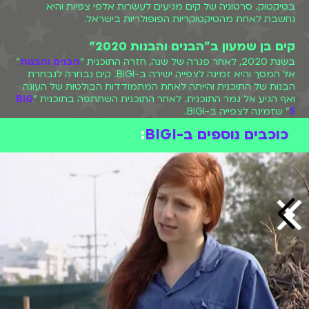
בטי
קטוק. סרטוניה של קים מגיעים לעשרות אלפי צפיות והיא
נחשבת לאחת מהטיקטוקריות הפופולריות בישראל.
קים בן שמעון ב"הבנים והבנות 2020"
בשנת 2020, לאחר פגרה של שנה, חזרה התוכנית "
הבנים והבנות
"
אל המסך והיא זמינה לצפייה ישירה ב-BIGI. קים נבחרה לנבחרת
הבנות של התוכנית והייתה לאחת המתמודדות הבולטות של העונה
ואף הגיע אל גמר התוכנית. לאחר התוכנית השתתפה בתוכנית "
BIG
5
" שזמינה לצפייה ב-BIGI.
כוכבים נוספים ב-BIGI
: