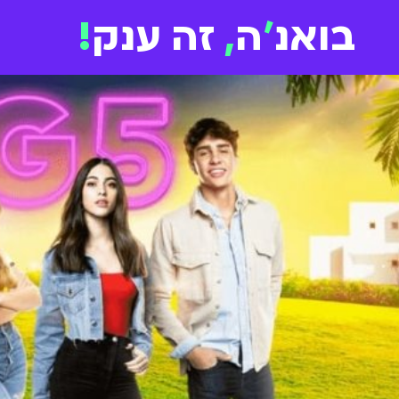
בואנ
'
ה
,
זה ענק
!