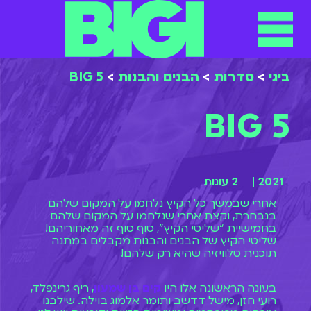
תפריט
ילוג
תוכן
ביגי
>
סדרות
>
הבנים והבנות
>
BIG 5
BIG 5
2021 |
2 עונות
אחרי שבמשך כל הקיץ נלחמו על המקום שלהם
בנבחרת, וקצת אחרי שנלחמו על המקום שלהם
בחמישיית “שליטי הקיץ”, סוף סוף זה מאחוריהם!
שליטי הקיץ של הבנים והבנות מקבלים במתנה
תוכנית טלוויזיה שהיא רק שלהם!
בעונה הראשונה אלו היו
קים בן שמעון
, ריף גרינפלד,
רועי חזן, מישל דדשב ותומר אלמוג בוילה. שילבנו