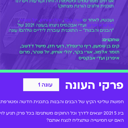
אורחים מפורסמים ומשימות הזויות וקורעות ויש לנו
תוכנית וולוגים הורגת מצחוק!
ועכשיו, לאחר ש
אורי בקר
,
יהלי אוחיון
,
יול שנהר
,
מרום איפרגן
ועדי אבקסיס ניצחו בעונה 2021 של
"הבנים והבנות" – התוכנית עוברת לידיים שלהם! עונה
חדשה ומשוגעות של הוולוגים של ה-BIG 5 עכשיו
שחקנים:
לצפייה ישירה ב-BIGI.
קים בן שמעון, ריף גרינפלד, רועי חזן, מישל דדשב,
תומר אלמוג, אורי בקר, יהלי אוחיון, יול שנהר, מרום
איפרגן ועדי אבקסיס
פרקי העונה
חמשת שליטי הקיץ של הבנים והבנות בתכנית חדשה ומטורפת בת
האם יש חמישייה שתצליח לנצח אותם?