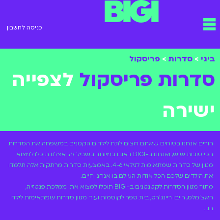
ילוג
תפריט
תוכן
כניסה לחשבון
ביגי
>
סדרות
>
פריסקול
סדרות פריסקול
לצפייה
ישירה
הורים אנחנו בטוחים שאתם רוצים לתת לילדים הקטנים במשפחה את הסדרות
הכי טובות שיש, ואנחנו ב-BIGI דאגנו במיוחד בשביל זה! אצלנו תוכלו למצוא
מגוון של סדרות שמתאימות לגילאי 4-6. באמצעות סדרות מרתקות אלה תלמדו
את הילדים שלכם הכל אודות העולם בו אנחנו חיים.
מתוך מגוון הסדרות לקטנטנים ב-BIGI תוכלו למצוא את: ממלכת פנטזיה,
האצ'מלס, רייבו ריינג'רס, בית ספר לקוסמות ועוד מגוון סדרות שמתאימות לילדי
הגן.