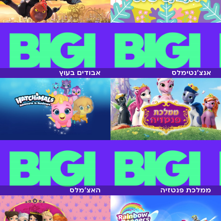
אנצ'נטימלס
אבודים בעוץ
ממלכת פנטזיה
האצ'מלס