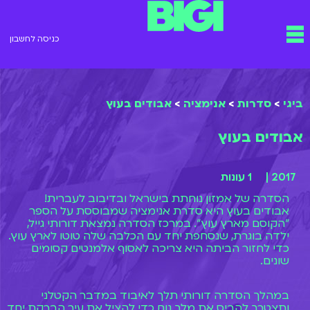
ילוג
תפריט
תוכן
כניסה לחשבון
ביגי
>
סדרות
>
אנימציה
>
אבודים בעוץ
אבודים בעוץ
2017 |
1 עונות
הסדרה של אמזון נוחתת בישראל ובדיבוב לעברית!
אבודים בעוץ היא סדרת אנימציה שמבוססת על הספר
"הקוסם מארץ עוץ". במרכז הסדרה נמצאת דורותי גייל,
ילדה בוגרת, שנסחפת יחד עם הכלבה שלה טוטו לארץ עוץ.
כדי לחזור הביתה היא צריכה לאסוף אלמנטים קסומים
שונים.
במהלך הסדרה דורותי תלך לאיבוד במדבר הקטלני
ותצטרך להביס את מלך נום כדי להציל את עיר הברקת יחד