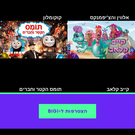
אלווין והצ'יפמנקס
קוקומלון
קייב קלאב
תומס הקטר וחברים
הצטרפות ל-BIGI