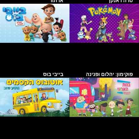
טרה דאנקן
ארתור
פוקימון: יהלום ופנינה
בייבי בוס