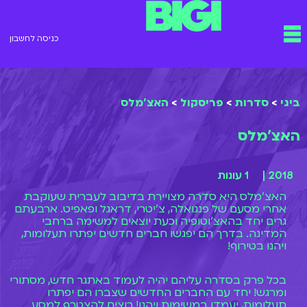
ילוג
תפריט
תוכן
כניסה לחשבון
ביגי
>
סדרות
>
פריסקול
>
האצ'מלס
האצ'מלס
2018 |
1 עונות
האצ'מלס היא סדרה מצויירת בדיבוב לעברית שעוקבת
אחרי מסעם של פנגואלה, צ'יטרי, דראגל ופאפיט. ארבעתם
גרים יחד בהאצ'וטופיה וכעת יוצאים למשימה ברחבי
המדינה. בדרך הם יפגשו חברים חדשים יפתרו תעלומות,
ויהנו בטירוף!
בכל פרק בסדרה עליהם יהיה לעמוד באתגר חדש, מסתורי
ומרגש! יחד עם החברים החדשים שצברו הם יפתרו
תעלומות, יעמדו במשימות ויהנו! רוצים להצטרף למסע