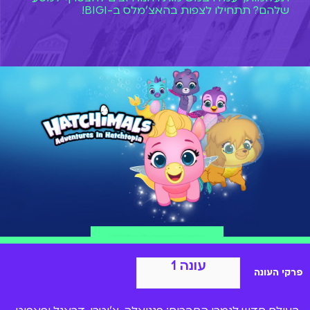
שלהם? תתחילו לצפות בהאצ'מלס ב-BIGI!
הצטרפות ל-BIGI
עונה 1
פרקי העונה