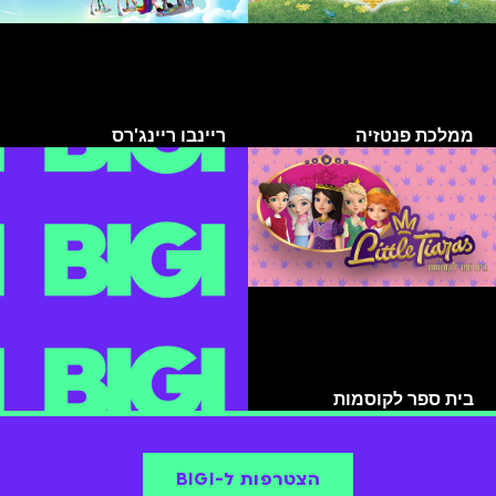
ממלכת פנטזיה
ריינבו ריינג'רס
בית ספר לקוסמות
הצטרפות ל-BIGI