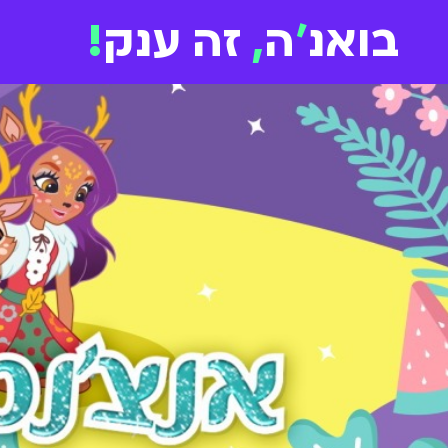
בואנ
'
ה
,
זה ענק
!