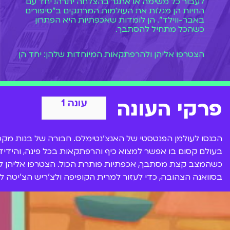
לעבור כל משימה או אתגר בהצלחה יתרה! יחד עם
החיות הן מגלות את העולמות המרתקים ב"סיפורים
באבר-ווילד". הן לומדות שאכפתיות היא הפתרון
כשהכל מתחיל להסתבך.
הצטרפו אליהן ולהרפתקאות המיוחדות שלהן: יחד הן
יתכננו מסיבת הפתעה לפליסיטי, יחפשו את הגלידה
שלא נמסה, יבקרו בסוואנה הצהובה ויצאו לעוד מלא
משימות והרפתקאות שמחכות לכם עכשיו בצפייה
ישירה ב-BIGI!
פרקי העונה
עונה 1
הכנסו לעולמן הפנטסטי של האנצ'נטימלס. חבורה של בנות מקס
בעולם קסום בו אפשר למצוא כיף והרפתקאות בכל פינה, והידידו
כשהמצב קצת מסתבך, אכפתיות פותרת הכול. הצטרפו אליהן להר
בסוואנה הצהובה, כדי לעזור למרית הקופיפה ולצ'ריש הצ'יטה ל