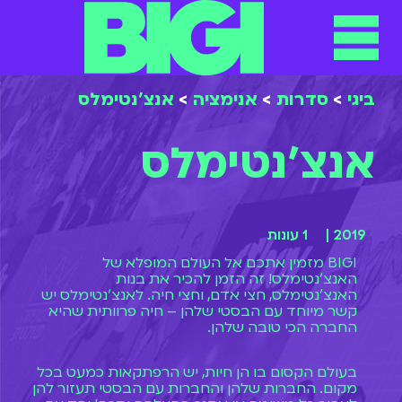
תפריט
ילוג
תוכן
ביגי
>
סדרות
>
אנימציה
>
אנצ'נטימלס
אנצ'נטימלס
2019 |
1 עונות
BIGI מזמין אתכם אל העולם המופלא של
האנצ'נטימלס! זה הזמן להכיר את בנות
האנצ'נטימלס, חצי אדם, וחצי חיה. לאנצ'נטימלס יש
קשר מיוחד עם הבסטי שלהן – חיה פרוותית שהיא
החברה הכי טובה שלהן.
בעולם הקסום בו הן חיות, יש הרפתקאות כמעט בכל
מקום. החברות שלהן והחברות עם הבסטי תעזור להן