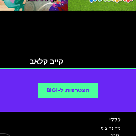
קייב קלאב
הצטרפות ל-BIGI
כללי
מה זה ביגי
עזרה