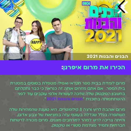
הבנים והבנות 2021
הכירו את מרום איפרגן
:
מרום לומדת בבית ספר חקלאי ואפילו מטפלת בסוסים במסגרת
בית הספר. אם אתם מזהים אותה זה כנראה כי כבר נתקלתם
בחשבון הטיקטוק שלה שזכה לעשרות אלפי עוקבים עוד לפני
ההשתתפותה בתוכנית "
הבנים והבנות 2021
".
מרום אוהבת לרוץ ורצה 8 קילומטרים. היא טוענת שהמהירות שלה
השתפרה בגלל שגדלה בעוטף עזה במציאות של צבע אדום,
והייתה צריכה לרוץ למהר למרחבים מוגנים. מרום מכורה לרשתות
חברתיות ותמיד מצלמת סטורי או טיקטוק.