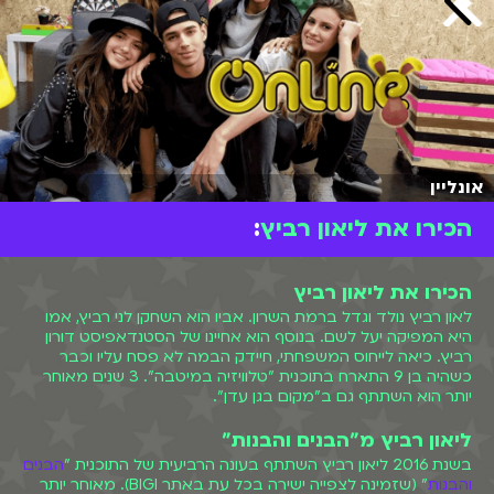
אונליין
הכירו את ליאון רביץ
:
הכירו את ליאון רביץ
לאון רביץ נולד וגדל ברמת השרון. אביו הוא השחקן לני רביץ, אמו
היא המפיקה יעל לשם. בנוסף הוא אחיינו של הסטנדאפיסט דורון
רביץ. כיאה לייחוס המשפחתי, חיידק הבמה לא פסח עליו וכבר
כשהיה בן 9 התארח בתוכנית "טלוויזיה במיטבה". 3 שנים מאוחר
יותר הוא השתתף גם ב"מקום בגן עדן".
ליאון רביץ מ"הבנים והבנות"
בשנת 2016 ליאון רביץ השתתף בעונה הרביעית של התוכנית "
הבנים
והבנות
" (שזמינה לצפייה ישירה בכל עת באתר BIGI). מאוחר יותר