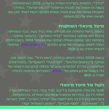
"בילבי". התפנית בקריירת השירה בגיעה ב-2012 כשהשתתפה
בעונה הראשונה של תוכנית הריאלטי "דה וויס ישראל". במהלך
התוכנית פגשה את עציון מאיר, שאיתו הופיעה רבות לאחר מכן ואף
הוציאה איתו אלבום משותף.
מיטל מיכאלי השחקנית
כאמור, מיטל התחילה את הקריירה שלה בגיל צעיר. כבר כשהייתה
בת 10 היא שיחקה במחזמר "צלילי המוזיקה". בהמשך שיחקה
במחזות זמר נוספים ואפילו הנחתה את פסטיגל 1998. בשנת 2001
החלה לשחק בתוכנית של ערוץ הילדים "
כל העולם במה
" שזמינה
לצפייה ישירה גם ב-BIGI.
בשנת 2009 החלה לשחק בסדרה "ראש גדול". שנה לאחר מכן
שיחקה ב"גירושים נפלאים", "הקרמבויז" ו"השועלים". בשנת 2014
השתתפה בסדרת "פלפלים צהובים" והחלה לגלם את דמותה של
גילי בעונות ארבע וחמש של "
גאליס
" המצליחה שזמינה לצפייה
ישירה ב-BIGI.
הקול של מיטל מיכאלי
מיטל מיכאלה מתעסקת בדיבוב מגיל צעיר. כבר כשהייתה נערה
החלה לדבב בסדרות אנימציה ובסרטים מצוירים. בין התוכניות
והסרטים בהן דיבבה ניתן למנות את: "בילבי: הסרט", "מלך האריות
2", "פופאי ובנו", "סנופי וחברים", "המסע המופלא" ועוד!