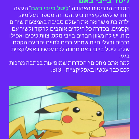
ליטל בייבי באם
הסדרה הבריטית האהובה "
ליטל בייבי באם
" הגיעה
החודש לאפלקיציית ביגי. הסדרה מספרת על מיה,
ילדה בת 6 שרואה את העולם סביבה באמצעות שירים
וקסמים. בסדרה כל הילדים אוהבים לרקוד ולשיר עם
מיה. יש לה מגוון חברים בייבי מקס, צוות כיפים ואפילו
רכבים ובעלי חיים שמתעוררים לחיים יחד עם הקסם
שלה. ליטל בייבי באם מחכה לכם עכשיו באפליקציית
ביגי.
למה אתם מחכים? הסדרות שמופיעות בכתבה מחכות
לכם כבר עכשיו באפליקציית- BIGI.