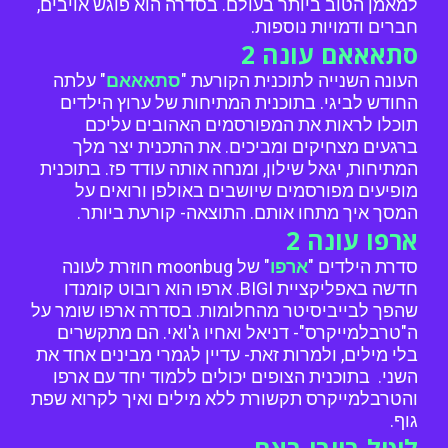
למאמן הטוב ביותר בעולם. בסדרה הוא פוגש אויבים,
חברים ודמויות נוספות.
סתאאאם עונה 2
העונה השנייה לתוכנית הקורעת "
סתאאאם
" עלתה
החודש לביגי. בתוכנית המתיחות של ערוץ הילדים
תוכלו לראות את המפורסמים האהובים עליכם
ברגעים מצחיקים ומביכים. את התכנית יצר מלך
המתיחות, יגאל שילון, ומנחה אותה עודד פז. בתוכנית
מופיעים מפורסמים שיושבים באולפן ורואים על
המסך איך מתחו אותם. התוצאה- קורעת ביותר.
ארפו עונה 2
סדרת הילדים "
ארפו
" של moonbug חוזרת לעונה
חדשה באפליקציית BIGI. ארפו הוא רובוט קומנדו
שהפך לבייביסיטר מהחלומות. בסדרה ארפו שומר על
ה"טרבלמייקרס"- דניאל ואחיו ג'ואי. הם מתקשרים
בלי מילים, ולמרות זאת- עדיין לגמרי מבינים אחד את
השני. בתוכנית הצופים יכולים ללמוד יחד עם ארפו
והטרבלמייקרס תקשורת ללא מילים ואיך לקרוא שפת
גוף.