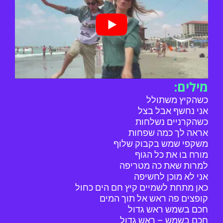
מילים:
כשהקיץ משתולל
אני נחשף אבל בצל
כשהקרניים נשלחות
אראה לך כמה שפחות
משקפי שמש בקבוק שלוף
מורח בו את כל הגוף
למרות שאת כה מטריפה
אני לא מוכן לחשיפה
כאן מתחת לשמיים קיץ חם הים כחול
קופצים פה ראש אל תוך המים
חכם בשמש ראש גדול
חכם בשמש – ראש גדול