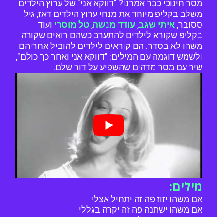
מסר חינוכי כבר אמרנו? "דווקא אני" של ערוץ הילדים
משלב בקליפ מיוחד את מנחי ערוץ הילדים דאז, גיל
ססובר,
איתי שגב
,
עודד מנשה
,
טל מוסרי
ועוד
בקליפ שקורא לילדים להתערב כשהם רואים שקורה
משהו לא בסדר. הם קוראים לילדים להוביל אחריהם
ולשמש דוגמה עם המילים: "דווקא אני ואחר כך כולם",
שיר עם מסר מדהים שהשפיע על דור שלם.
מילים:
אם משהו יזוז פה זה יתחיל אצלי
אם משהו ישתנה פה זה יקרה בגללי