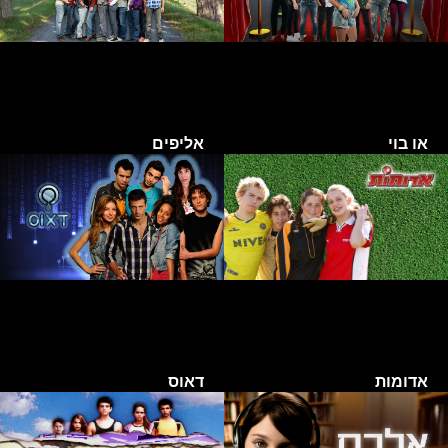
או בוי
אליפים
אדומות
דאוס