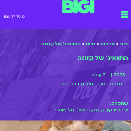
ילוג
תפריט
תוכן
כניסה לחשבון
ביגי
>
סדרות
>
חיות
>
החוואיג' של קזוזה
החוואיג' של קזוזה
2023 |
7 עונות
סדרת המופת חוזרת בכל הכוח
שחקנים:
יון תומרקין, קזוזה, חוואיג', טל מוסרי