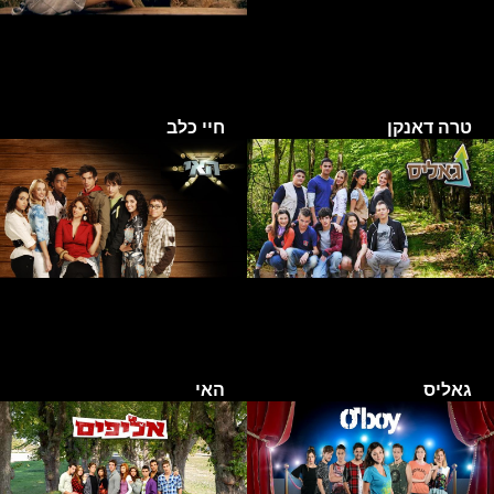
טרה דאנקן
חיי כלב
גאליס
האי