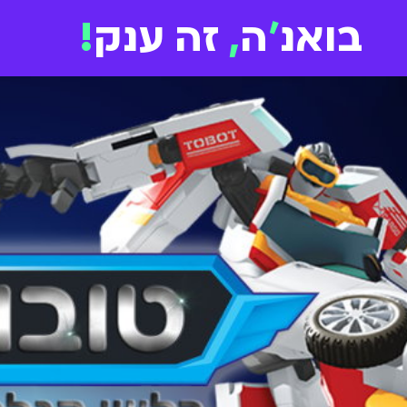
בואנ
'
ה
,
זה ענק
!