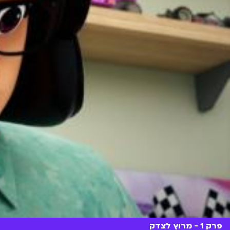
פרק 1 - מרוץ לצדק