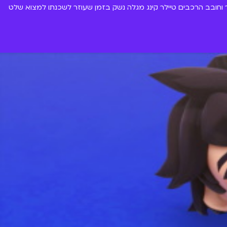
וחובב הרכבים טיילר קינג מגלה נשק בזמן שעוזר לשכנתו למצוא שלט