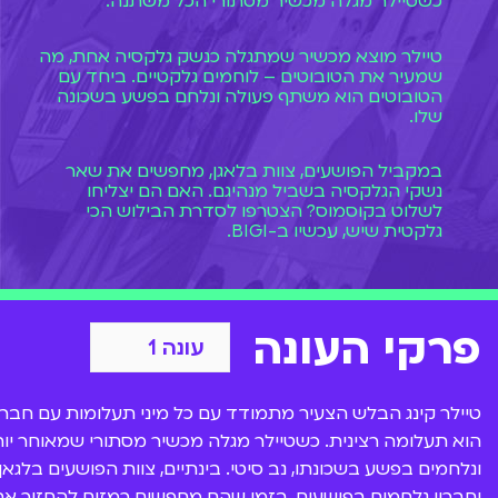
כשטיילר מגלה מכשיר מסתורי הכל משתנה.
טיילר מוצא מכשיר שמתגלה כנשק גלקסיה אחת, מה
שמעיר את הטובוטים – לוחמים גלקטיים. ביחד עם
הטובוטים הוא משתף פעולה ונלחם בפשע בשכונה
שלו.
במקביל הפושעים, צוות בלאגן, מחפשים את שאר
נשקי הגלקסיה בשביל מנהיגם. האם הם יצליחו
לשלוט בקוסמוס? הצטרפו לסדרת הבילוש הכי
גלקטית שיש, עכשיו ב-BIGI.
פרקי העונה
טיילר קינג הבלש הצעיר מתמודד עם כל מיני תעלומות עם חבריו
הוא תעלומה רצינית. כשטיילר מגלה מכשיר מסתורי שמאוחר יות
ונלחמים בפשע בשכונתו, נב סיטי. בינתיים, צוות הפושעים בל
וחבריו נלחמים בפושעים, בזמן שהם מחפשים רמזים להחזיר את 