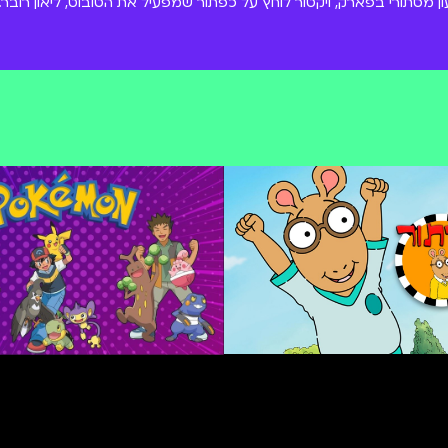
 מסתורי בפארק, ויקטור לוחץ על כפתור שמפעיל את הטובוט, ליאון רובר.