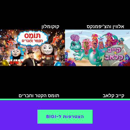
אלווין והצ'יפמנקס
קוקומלון
קייב קלאב
תומס הקטר וחברים
הצטרפות ל-BIGI