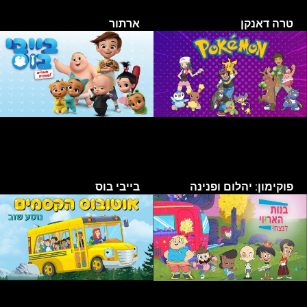
טרה דאנקן
ארתור
פוקימון: יהלום ופנינה
בייבי בוס