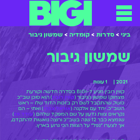
תפריט
ילוג
תוכן
ביגי
>
סדרות
>
קומדיה
>
שמשון גיבור
שמשון גיבור
2021 |
1 עונות
קווין רובין מגיע ל-BIGI בסדרה חדשה וקורעת
מצחוק! שמשון הגיבור (
קווין רובין
) הוא סוכן שב׳׳כ
כושל, שהתקבל לשם רק בזכות הדוד שלו – ראש
השב׳׳כ. יחד עם אלקנה (
אוראל צברי
) ואתי – הם
נקראים צוות גדעון על שם המפקד שלהם (
עודד פז
)
שנמצא כבר 12 שנה בשב׳׳כ ורוצה נואשות להתקדם,
אך לצערו ״נפל״ על הצוות הכי גרוע בארץ.