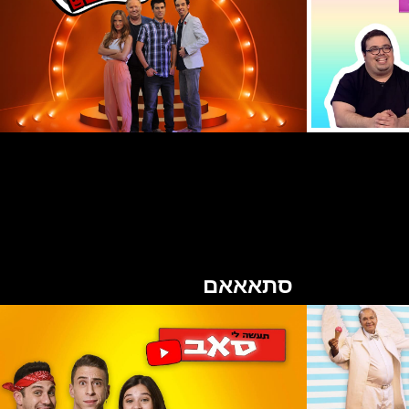
סתאאאם