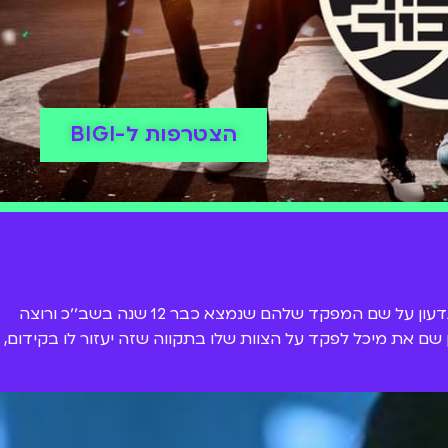
הצטרפות ל-BIGI
שמשון הגיבור הוא סוכן שב׳׳כ כושל, שהתקבל לשם רק בזכות הדוד שלו - ראש השב׳׳כ. יחד עם אלקנה ואתי - הם נקראים צוות גדעון על שם המפקד שלהם שנמצא כבר 12 שנה בשב׳׳כ ורוצה
שם את מיכל לפקד על הצוות שלו בתקווה שזה יעזור לו בקידום,