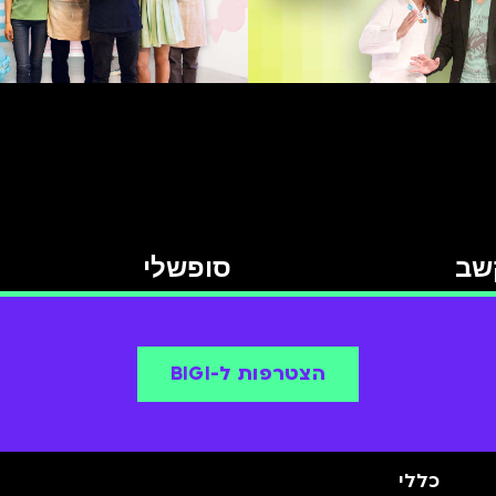
שב
סופשלי
הצטרפות ל-BIGI
כללי