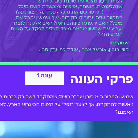
לצוות גדעון מצטרפת סוכנת שב׳׳כ חדשה –
אינטליגנטית, קשוחה, יפיפייה ומוכשרת בשם מיכל
(
עדן סבן
). גדעון שם את מיכל לפקד על הצוות שלו
בתקווה שזה יעזור לו בקידום. איך שמשון יקבל את
מיכל? האם יתפתח ביניהם רומן? האם אלקנה לנצח
יעריץ את שמשון? והאם מיכל תצליח לפקד על הצוות
הגרוע הזה?
שחקנים:
בעונה הראשונה של שמשון גיבור מחכים לכם
קווין רובין, אוראל צברי, עודד פז ועדן סבן.
אינספור רגעים מצחיקים, הזויים ודבילים שרק צוות
גדעון, ושמשון הדביל בראשם, יודעים לספק. עכשיו
לצפייה ישירה רק ב-BIGI.
פרקי העונה
עונה 1
נואשות להתקדם, אך לצערו ״נפל״ על הצוות הכי גרוע בארץ. לצ
האמנם?