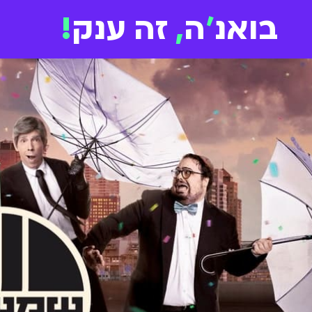
בואנ
'
ה
,
זה ענק
!