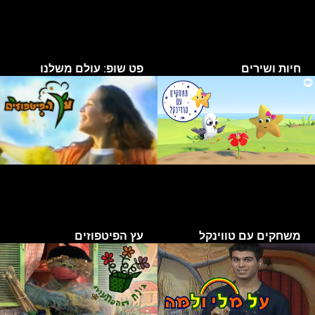
חיות ושירים
פט שופ: עולם משלנו
משחקים עם טווינקל
עץ הפיטפוזים