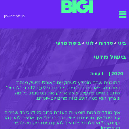
ילוג
תפריט
תוכן
כניסה לחשבון
ביגי
>
סדרות
>
לוגי
>
בישול מדעי
בישול מדעי
2020 |
1 עונות
התוכנית שבה מומלץ לשחק עם האוכל! מישל, מנחת
התוכנית, מארחת בכל פרק ילדים בני 9 עד 12 כדי "לבשל"
איתם ניסויים מדעיים שאפשר לעשות במטבח. כל מה
שצריך הוא כמה חפצים וחומרים יום-יומיים.
איך מודדים רמת חומציות בעזרת כרוב סגול? כיצד שמרים
עובדים? איך מכינים גבישי סוכר בבית? איך אפשר להכין הר
געש קטן? ואפילו תלמדו איך להכין גבינת ריקוטה לגמרי
בעצמכם!