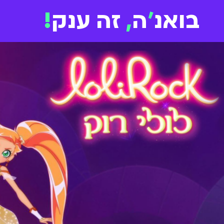
בואנ
'
ה
,
זה ענק
!