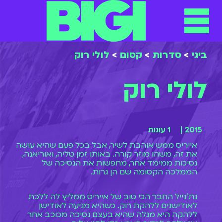
תפריט
ילוג
תוכן
ביגי
>
סדרות
>
קסום
>
לולי רוק
לולי רוק
2015 |
1 עונות
אייריס ממש אוהבת לשיר, אבל בכל פעם שהיא עושה
את זה, משהו מוזר קורה. באותו זמן טליה, ואוריאנה,
נסיכות ממימד אחר, מחפשות את הנסיכה של
הממלכה הקסומה שם הן גרות.
נת'נייל החבר הכי טוב של אייריס ממליץ לה ללכת
לאודישנים ללהקת רוק. כשהיא מגיעה לאודישן
ללהקה היא מגלה שהיא בעצם נסיכה מכוכב אחר