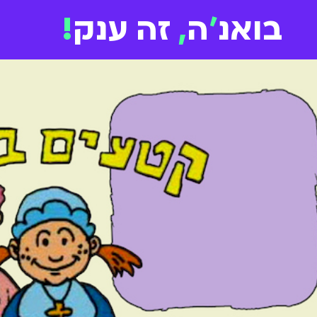
בואנ
'
ה
,
זה ענק
!