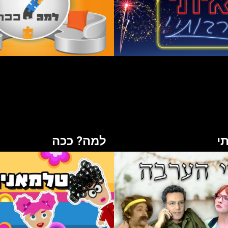
תי
למה? ככה