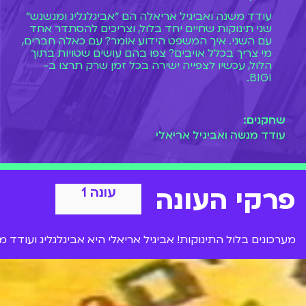
עודד משנה ואביגיל אריאלה הם ״אביגלגליג ומנשנש״
שני תינוקות שחיים יחד בלול, וצריכים להסתדר אחד
עם השני. איך המשפט הידוע אומר? עם כאלה חברים,
מי צריך בכלל אויבים? צפו בהם עושים שטויות בתוך
הלול, עכשיו לצפייה ישירה בכל זמן שרק תרצו ב-
BIGI.
שחקנים:
עודד מנשה ואביגיל אריאלי
פרקי העונה
עונה 1
מערכונים בלול התינוקות! אביגיל אריאלי היא אביגלגליג ועודד 