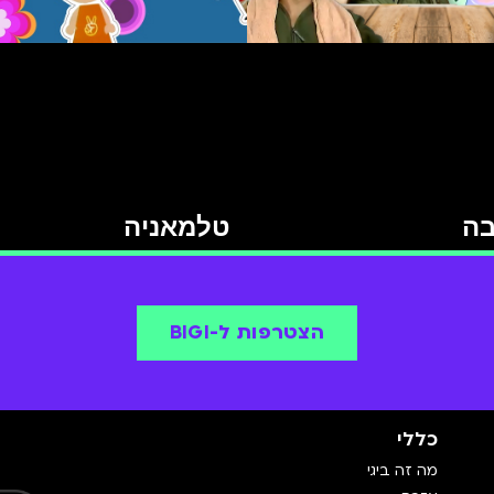
בה
טלמאניה
הצטרפות ל-BIGI
כללי
מה זה ביגי