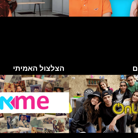
ם
הצלצול האמיתי