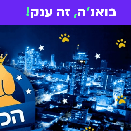
בואנ
'
ה
,
זה ענק
!