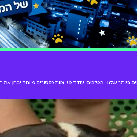
יותר שלנו- הכלבים! עודד פז וצוות מנטורים מיוחד יבחן את 