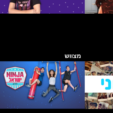
מצווש