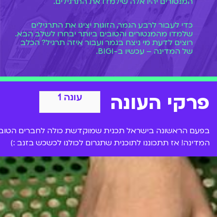
המנטורים יהיו אלה שילמדו את התרגילים.
כדי לעבור לרבע הגמר, הזוגות יציגו את התרגילים
שלמדו מהמנטורים והטובים ביותר יבחרו לשלב הבא.
רוצים לדעת מי ניצח בגמר ועבור איזה תרגיל? הכלב
של המדינה – עכשיו ב-BIGI.
פרקי העונה
עונה 1
בפעם הראשונה בישראל תכנית שמוקדשת כולה לחברים הטובים ב
המדינה! אז תתכוננו לתוכנית שתגרום לכולנו לכשכש בזנב :)