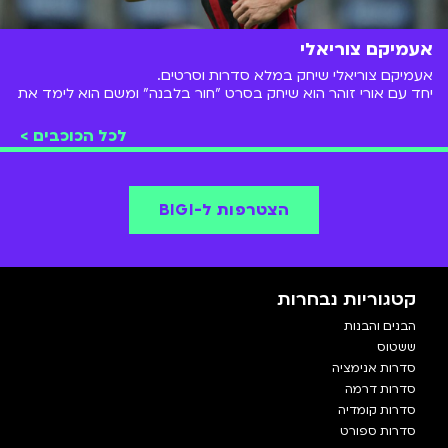
אעמיקם צוריאלי
אעמיקם צוריאלי שיחק במלא סדרות וסרטים.
יחד עם אורי זוהר הוא שיחק בסרט "חור בלבנה" ומשם הוא לימד את
ליאל אלי
ו
אנה זק
את המשפט הידוע מסדרת המערכונים
טלמאניה
"וואלק אין על
דאנה איבגי
"
לכל הכוכבים >
הסדרה האהובה עליו היא
ששטוס
שנת 2008.
הוא נהג משאית, מבקר מסעדות וכוכב ילדים.
הצטרפו אלינו ותראו את המסע של עמיקם ב-
BIGI
!
הצטרפות ל-BIGI
קטגוריות נבחרות
הבנים והבנות
ששטוס
סדרות אנימציה
סדרות דרמה
סדרות קומדיה
סדרות ספורט