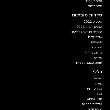
סדרות אקשן
סדרות לוגי
סדרות מובילות
ששטוס 2022
הבנים והבנות 2021
הילדים מגבעת נפוליאון
שוברי גלים
השמיניה
החולמים
In the game
גאליס
תומס הקטר וחברים
כללי
מה זה ביגי
עזרה
כל הסדרות
בלוג
תנאי שימוש
מדיניות פרטיות
יצירת קשר