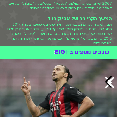
2007 שיחק בסרט הקולנוע "מפטיר" ובטנלובלה "בובות". שנתיים
לאחר מכן החל לשחק תפקיד ראשי בסדרה "חצויה".
המשך הקריירה של אבי קורניק
אבי המשיך לשחק גם בתיאטרון ולהופיע במופעים. בשנת 2014
החל להשתתף ב"בקטע טוב" כמבקר קולנוע. שנה לאחר מכן גילם
את דמותו של ביבי נתניהו הצעיר בסרט התיעודי "סבנה". בשנת
2016 שיחק בסרט "החטאים". אבי קורניק השתתף לאחרונה גם
בפסטיגלים.
כוכבים נוספים ב-BIGI
: