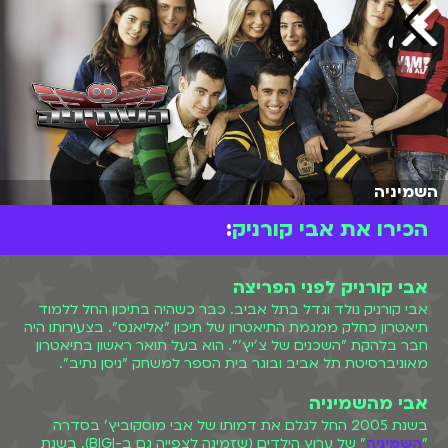
השמיניה
הכירו את אבי קורניק
:
אבי קורניק לפני הפריצה
אבי קורניק נולד וגדל בתל אביב. כבר כשהיה בתיכון החל ללמוד
תיאטרון כחלק ממגמת התיאטרון של תיכון "אליאנס". בצעירותו היה
חבר בלהקת "השכנים של צ'יץ'". הוא בעל תואר ראשון בתיאטרון
מאוניברסיטת תל אביב ובוגר בית הספר למשחק "ניסן נתיב".
אבי מהשמיניה
בשנת 2005 החל לגלם את דמותו של אבי מוסקוביץ' בסדרה
"
השמיניה
" של ערוץ הילדים (שזמינה לצפייה גם ב-BIGI). בשנת