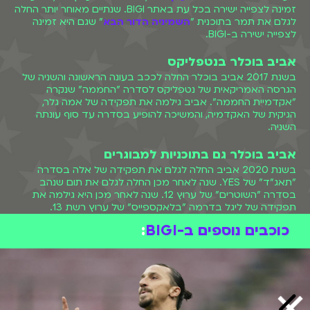
זמינה לצפייה ישירה בכל עת באתר BIGI. שנתיים מאוחר יותר החלה
לגלם את תמר בתוכנית "
השמיניה הדור הבא
" שגם היא זמינה
לצפייה ישירה ב-BIGI.
אביב בוכלר בנטפליקס
בשנת 2017 אביב בוכלר החלה לככב בעונה הראשונה והשניה של
הגרסה האמריקאית של נטפליקס לסדרה "החממה" שנקרה
"אקדמיית החממה". אביב גילמה את תפקידה של אמה גלר,
הגיקית של האקדמיה, והמשיכה להופיע בסדרה עד סוף עונתה
השניה.
אביב בוכלר גם בתוכניות למבוגרים
בשנת 2020 אביב החלה לגלם את תפקידה של אלה בסדרה
"תאג"ד" של YES. שנה לאחר מכן החלה לגלם את תום שנהב
בסדרה "השוטרים" של ערוץ 12. שנה לאחר מכן היא גילמה את
תפקידה של ליגל בדרמה "בלאקספייס" של ערוץ רשת 13.
כוכבים נוספים ב-BIGI
: