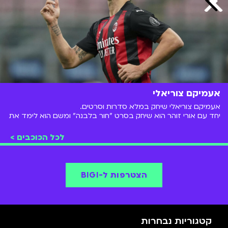
אעמיקם צוריאלי
אעמיקם צוריאלי שיחק במלא סדרות וסרטים.
יחד עם אורי זוהר הוא שיחק בסרט "חור בלבנה" ומשם הוא לימד את
ליאל אלי
ו
אנה זק
את המשפט הידוע מסדרת המערכונים
טלמאניה
"וואלק אין על
דאנה איבגי
"
לכל הכוכבים >
הסדרה האהובה עליו היא
ששטוס
שנת 2008.
הוא נהג משאית, מבקר מסעדות וכוכב ילדים.
הצטרפו אלינו ותראו את המסע של עמיקם ב-
BIGI
!
הצטרפות ל-BIGI
קטגוריות נבחרות