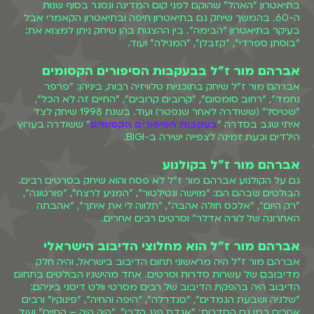
בתיאטרון "האהל" שהוקם לפני קום המדינה ונסגר בסוף שנות
ה-60. בהמשך שיחק גם בתיאטרון חיפה ובתיאטרון הקאמרי אבל
בעיקר בתיאטרון "הבימה". בין ההצגות בהן שיחק ניתן למצוא את:
"בוסתן ספרדי", "קזבלן", "המגילה" ועוד.
אברהם מור ז"ל בבעקבות הסיפורים הקסומים
אברהם מור ז"ל שיחק בתוכניות טלוויזיה רבות, ביניהן: "פרפר
נחמד", "רחוב סומסום", "קרובים קרובים", "החיים זה לא הכל",
"שטיסל" (ששודרה לאחר שנפטר) ועוד. בשנת 1998 שיחק לצד
איתי שגב בסדרה "
בעקבות הסיפורים הקסומים
" ששודרה בערוץ
הילדים וכעת זמינה לצפייה ישירה ב-BIGI.
אברהם מור ז"ל בקולנוע
גם על הקולנוע אברהם מור ז"ל לא פסח והוא שיחק בסרטים רבים.
הבולטים שבהם הם: "מוישה ונטילטור", "המניע לרצח", "פורטונה",
"רק היום", "אלכס חולה אהבה", "תלווה לי את איתך", "אהבתה
האחרונה של לורה אדלר" וסרטים רבים אחרים.
אברהם מור ז"ל הוא מחלוצי הדיבוב הישראלי
אברהם מור ז"ל היה מראשוני תחום הדיבוב בישראל, והיה חלק
מדיבובם של עשרות סדרות וסרטים. אחד מהישגיו הבולטים בתחום
הדיבוב היה בהפקת הדיבוב של רבים מסרטי וולט דיסני ביניהם:
"שלגיה ושבעת הגמדים", "סנדרלה", "היפה והחיה", "פינוקיו" ורבים
אחרים כמו גם הסדרות: "אגדת פנג הלבן", "היה היה – החיים" ועוד.