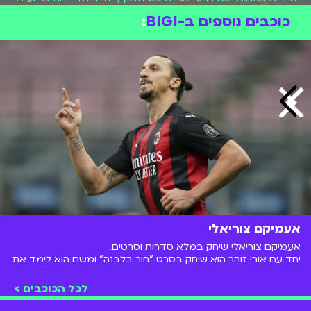
כוכבים נוספים ב-BIGI
:
אעמיקם צוריאלי
אעמיקם צוריאלי שיחק במלא סדרות וסרטים.
יחד עם אורי זוהר הוא שיחק בסרט "חור בלבנה" ומשם הוא לימד את
ליאל אלי
ו
אנה זק
את המשפט הידוע מסדרת המערכונים
טלמאניה
"וואלק אין על
דאנה איבגי
"
לכל הכוכבים >
הסדרה האהובה עליו היא
ששטוס
שנת 2008.
הוא נהג משאית, מבקר מסעדות וכוכב ילדים.