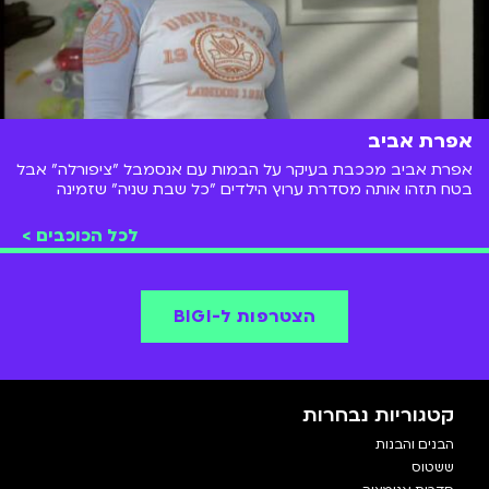
אפרת אביב
אפרת אביב מככבת בעיקר על הבמות עם אנסמבל "ציפורלה" אבל
בטח תזהו אותה מסדרת ערוץ הילדים "כל שבת שניה" שזמינה
לצפייה ב-BIGI או מאחד הסרטים הרבים בהם השתתפה.
לכל הכוכבים >
הצטרפות ל-BIGI
קטגוריות נבחרות
הבנים והבנות
ששטוס