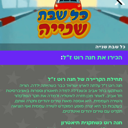
כל שבת שנייה
הכירו את חנה רוט ז"ל
:
תחילת הקריירה של חנה רוט ז"ל
חנה רוט ז"ל עלתה לארץ ישראל כבר כשהייתה ילדה. הוריה
השתקעו בתל אביב וכשגדלה למדה תיאטרון וספרות באוניברסיטת
תל אביב. לאחר מכן חזרה לאיטליה ולמדה את חקר הפולקלור
והשירה העממית. היא אספה מאות שירים יהודיים וחקרה אותם,
בעקבות כך היא יצרה מופע המוקדש לשירה עממית ואף הוציאה
תקליט עם שירים יהודים ואיטלקיים.
חנה רוט כשחקנית תיאטרון