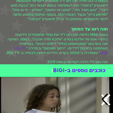
בשנות ה-60 חזרה חנה רוט ז"ל מאיטליה לישראל והצטרפה
לתיאטרון "בימות". היא השתתפה במגוון הצגות כמו "גבעת ספון
ריבר", "איש חסיד היה", "מחברות החשק", "
נפוליון – חי או מת!",
"סולומון גריפ" ובעוד הצגות רבות. בנוסף, שיחקה במופע מחווה
לזמר ולהומורמי, שהפיקו גלי צה"ל ותיאטרון "הבימה".
חנה רוט על המסך
בשנת 1986 גילמה חנה רוט ז"ל את אחד מתפקידיה הידועים
ביותר- אמו של אלכס בסרט "אלכס חולה אהבה". בנוסף, הופיעה
חנה בסרטים "אסקימוסים בגליל" ו"ימים לבנים". בטלוויזיה
השתתפה בתכנית לילדים- "רחוב סומסום" ובסדרה "
כל שבת
שנייה
" ששודרה ב-2004 בערוץ הילדים וזמינה לצפייה ב-BIGI TV.
חנה רוט ז"ל הלכה לעולמה בשנת 2019.
כוכבים נוספים ב-BIGI
: