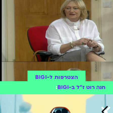
הצטרפות ל-BIGI
חנה רוט ז"ל ב-BIGI
: