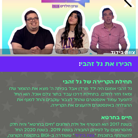
צוות בידוד
הכירו את גל זהבי
:
תחילת הקריירה של גל זהבי
גל זהבי אמנם היה ילד מרדן אבל בכיתה ה' מצא את ההומור שלו
ומאז חזר לתלם. בתחילת דרכו עבד בתור צלם אוכל. הוא החל
לתפעל עמוד אינסטגרם שהחל לצבור עוקבים והחל למנף את
ההצלחה באינסטגרם ולהעצים את הקריירה.
חיים בחרטא
בשנת 2017 הוא הצטרף אל וילת הוולוגים "חיים בחרטא" והיה חלק
מהסרטונים על לפירוק החבורה בשנת 2019. בשנת 2020 החל
להשתתף בתוכנית "
צוות בידוד
" ששודרה ב-BIGI בתקופת הקורונה,