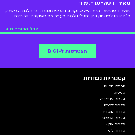
מאיה ורטהיימר-זמיר
מאיה ורטהיימר-זמיר היא שחקנית, דוגמנית ומנחה. היא למדה משחק
ב"סטודיו למשחק ניסן נתיב" גילמה בעבר את תפקידה של הדס
בסדרת הדרמה המצליחה לנוער- "אליפים" ששודרה בערוץ הילדים.
"אליפים" זמינה לצפייה ישירה בכל זמן ב-BIGI.
לכל הכוכבים >
הצטרפות ל-BIGI
קטגוריות נבחרות
הבנים והבנות
ששטוס
סדרות אנימציה
סדרות דרמה
סדרות קומדיה
סדרות ספורט
סדרות אקשן
סדרות לוגי