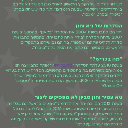
השידור לילדים של הערוץ הראשון. לאחר מכן המשיך גיא לדבב
ב"הדרדסים" ו"שלגיה ושבעת הגמדים", תוך כדי ששיחק בסרט
"כיפור" ובסרט "מינכן".
הסדרות של גיא וחנן
יחד הם כתבו בשנת 2004 את הסדרה "בלאגן", בהמשך בשנת
2007 עלתה הסדרה "בילי" אותה כתבו יחד. בהמשך כתבו את
סדרת הלהיט שלהם "עספור", בה הם גם שיחקו בתפקידים
הראשיים. בהמשך הם כתבו את הטנלובלה "בובות".
״מה בכריש?״
בשנת 2010 עלתה הסדרה "
מה בכריש
?" אותה כתבו ויצרו חנן
עמיר, והם משחקים בה בתפקידים הראשיים. הסדרה שודרה בערוץ
הילדים וזכתה להצלחה רבה. כעת הסדרה זמינה לצפייה ישירה
בכל זמן שתרצו ב-BIGI. בהמשך הם השתתפו יחד ב״פסטיגל
Game On״.
גיא עמיר וחנן סביון לא מפסיקים ליצור
בשנת 2013 הם יצרו יחד את הדרמה "פצועים בראש", גם בסדרה
זו הם שיחקו דמויות ראשיות. בשנת 2016 הם החלו לככב גם על
במת התיאטרון, בתיאטרון "האינקובטור". שנה לאחר מכן יצא
לקולנוע הסרט "מכתוב" אותו כתבו ובו שיחקו. באותה שנה עלתה
סידרתיהם "שאטו עין כרם".