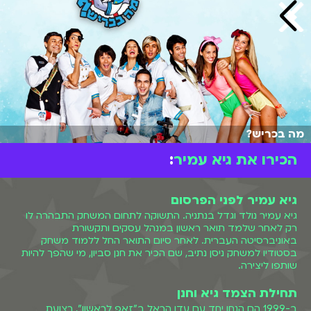
מה בכריש?
הכירו את גיא עמיר
:
גיא עמיר לפני הפרסום
גיא עמיר נולד וגדל בנתניה. התשוקה לתחום המשחק התבהרה לו
רק לאחר שלמד תואר ראשון במנהל עסקים ותקשורת
באוניברסיטה העברית. לאחר סיום התואר החל ללמוד משחק
בסטודיו למשחק ניסן נתיב, שם הכיר את חנן סביון, מי שהפך להיות
שותפו ליצירה.
תחילת הצמד גיא וחנן
ב-1999 הם הנחו יחד עם עדן הראל ב"זאפ לראשון", רצועת