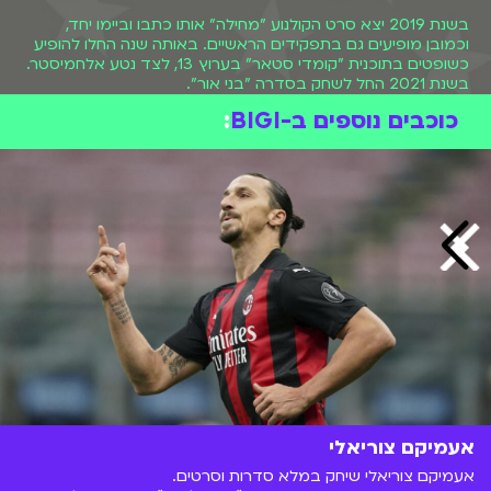
בשנת 2019 יצא סרט הקולנוע "מחילה" אותו כתבו וביימו יחד,
וכמובן מופיעים גם בתפקידים הראשיים. באותה שנה החלו להופיע
כשופטים בתוכנית "קומדי סטאר" בערוץ 13, לצד נטע אלחמיסטר.
בשנת 2021 החל לשחק בסדרה "בני אור".
כוכבים נוספים ב-BIGI
:
אעמיקם צוריאלי
אעמיקם צוריאלי שיחק במלא סדרות וסרטים.