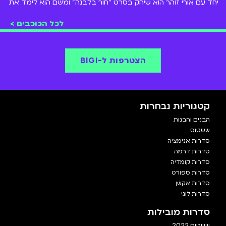
יחד עם אורי זוהר הוא שיחק בסרט "חור בלבנה" ומשם הוא לימד את
ליאל אלי
ו
אנה זק
את המשפט הידוע מסדרת המערכונים
טלמאניה
"וואלק אין על
דאנה איבגי
"
לכל הכוכבים >
הסדרה האהובה עליו היא
ששטוס
שנת 2008.
הוא נהג משאית, מבקר מסעדות וכוכב ילדים.
הצטרפו אלינו ותראו את המסע של עמיקם ב-
BIGI
!
הצטרפות ל-BIGI
קטגוריות נבחרות
הבנים והבנות
ששטוס
סדרות אנימציה
סדרות דרמה
סדרות קומדיה
סדרות ספורט
סדרות אקשן
סדרות לוגי
סדרות מובילות
ששטוס 2022