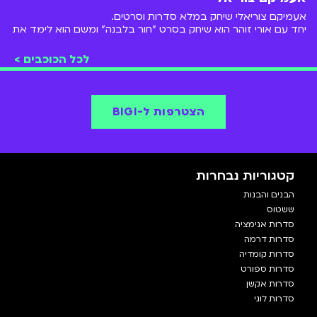
אעמיקם צוריאלי שיחק במלא סדרות וסרטים.
יחד עם אורי זוהר הוא שיחק בסרט "חור בלבנה" ומשם הוא לימד את
ליאל אלי
ו
אנה זק
את המשפט הידוע מסדרת המערכונים
טלמאניה
"וואלק אין על
דאנה איבגי
"
לכל הכוכבים >
הסדרה האהובה עליו היא
ששטוס
שנת 2008.
הוא נהג משאית, מבקר מסעדות וכוכב ילדים.
הצטרפו אלינו ותראו את המסע של עמיקם ב-
BIGI
!
הצטרפות ל-BIGI
קטגוריות נבחרות
הבנים והבנות
ששטוס
סדרות אנימציה
סדרות דרמה
סדרות קומדיה
סדרות ספורט
סדרות אקשן
סדרות לוגי