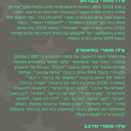
עידו מוסרי בקולנוע
בשנת 2003 שיחק בסרטו הראשון שהיה סרט הסטודנטים "אודישן"
שזכה בפרס הסרט הקצר בפסטיבל הסרטים הבינלאומי חיפה.
באותה שנה שיחק גם בסרט הקצר "גירוש לגן עדן". שנה מאוחר יותר
שיחק בסרטים "תגובה מאוחרת" ו-"להשתחרר מסוזי". בשנת
2006 שיחק בסרט הקצר "אופסייד". בשנת 2008 עידו שיחק
בסרט האמריקאי "אל תתעסקו עם הזוהן" לצידו של אדם סנדלר.
בשנת 2019 שיחק בסרט המוסד.
עידו מוסרי בתיאטרון
עידו מוסרי פגש לראשונה את במת התיאטרון ב-1987 כששיחק
בהצגה "המלך ואני" ובמחזמר "עלובי החיים" בתיאטרון הקאמרי.
שנתיים מאוחר יותר שיחק בהצגה "מקבת", גם היא של תיאטרון
הקאמרי. בשנת 1994 שיחק בהצגה "שיחות עם אבי", שנתיים
מאוחר יותר שיחק בהצגות "הפסנתר של ברטה" ו-"כפר".
בשנות ה-2000 שיחק בין היתר גם בהצגות: "אופרה בגרוש",
"שאריות של אהבה", "כולם רוצים להוליווד", "וריאציות לתיאטרון
ולתזמורת", "עוץ לי גוץ לי", "יומן חוף ברייטון", "המלט", "הבן הטוב",
"חברון", "לעוף מכאן", "כנר על הגג", "לילה לא שקט", "רומיאו
ויוליה", "אורזי מזוודות", "נשוי במנוסה" ובהצגות נוספות. בשנים
האחרונות הוא משחק בעיקר בתיאטרון בית לסין בין היתר בהצגות:
"במנהרה" ו-"רווקים ורווקות".
עידו מוסרי מדבב