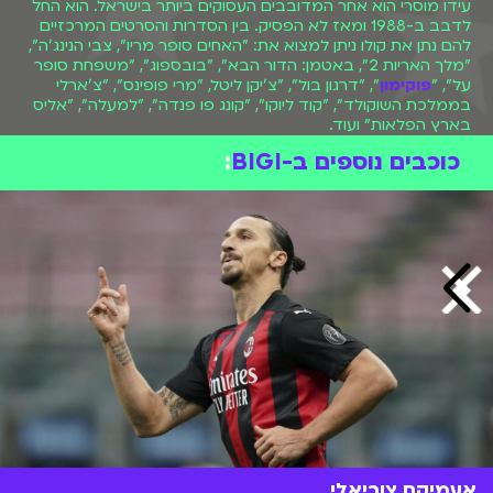
עידו מוסרי הוא אחר המדובבים העסוקים ביותר בישראל. הוא החל
לדבב ב-1988 ומאז לא הפסיק. בין הסדרות והסרטים המרכזיים
להם נתן את קולו ניתן למצוא את: "האחים סופר מריו", צבי הנינג'ה",
"מלך האריות 2", באטמן: הדור הבא", "בובספוג", "משפחת סופר
על", "
פוקימון
", "דרגון בול", "צ'יקן ליטל, "מרי פופינס", "צ'ארלי
בממלכת השוקולד", "קוד ליוקו", "קונג פו פנדה", "למעלה", "אליס
בארץ הפלאות" ועוד.
כוכבים נוספים ב-BIGI
:
אעמיקם צוריאלי