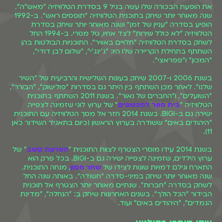
את הופעת הבכורה שלו עשה בגיל 9 בסדרת הטלוויזיה "מאש"ה".
שנה מאוחר יותר שיחק בתוכנית הטלוויזיה "תופסים ראש". ב-1992
הופיע בסדרה "עניין של זמן" ושנה מאוחר יותר שיחק בסדרת
הטלוויזיה "לא כולל שירות" לצד אחיו, טל מסרי. ב-1994 החל
לשחק בסדרת הטלוויזיה "תלויים באוויר". התוכניות הבולטות בהן
השתתף בתחילת הקריירה שלו היו: "ג'ינג'י", "שלום לבן דודי",
"המכון" ו"פפראצי".
בשנת 2006 ו-2007 שיחק בעונות השלישית והרביעית של "השיר
שלנו". לאחר מכן השתתף בין היתר גם בסדרות "פולישוק", "הבורר",
"השועלים", ו"החברים של נאור". בשנת 2011 השתתף בתוכנית
הטלוויזיה "
בית ספר למכשפים
" של ערוץ לוגי שזמינה לצפייה
ישירה גם ב-BIGI. בשנת 2014 חזר אל מסך הטלוויזיה עם התוכנית
"היהודים באים" ששודרה בערוץ הראשון (כיום בתאגיד השידור כאן
11).
בשנת 2014 עידו מוסרי הצטרף לצוות התוכנית "
הפרעת קשב
" של
ערוץ הילדים, שזמינה לצפייה ישירה גם ב-BIGI. בכל פרק הוא
התארח וגילם דמויות שונות לצידו של
שחר חסון
, מנחה התוכנית.
שנה מאוחר יותר שיחק במיני-סדרה "חשודה". באותה שנה החל
לשחק בסדרה "חברות". שנתיים מאוחר יותר הצטרף אל תוכנית
הבידור "הכל הולך". בשנים האחרונות שיחק ב: "הנחלה", "מדינת
הגמדים", "היהודים באים" ועוד.