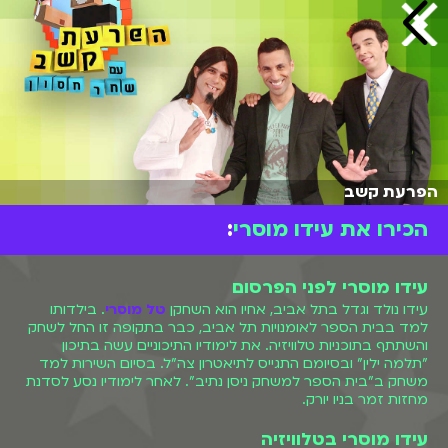
הפרעת קשב
הכירו את עידו מוסרי
:
עידו מוסרי לפני הפרסום
עידו נולד וגדל בתל אביב, אחיו הוא השחקן
טל מוסרי
. בילדותו
למד בבית הספר לאומנויות תל אביב, כבר בתקופה זו החל לשחק
והשתתף בתוכניות טלוויזיה. את לימודיו התיכוניים עשה בתיכון
"תלמה ילין" ובסיומם התגייס לתיאטרון צה"ל. בסיום השירות למד
משחק ב"בית הספר למשחק ניסן נתיב". לאחר לימודיו נסע לסדנת
מחזות זמר בניו יורק.
עידו מוסרי בטלוויזיה