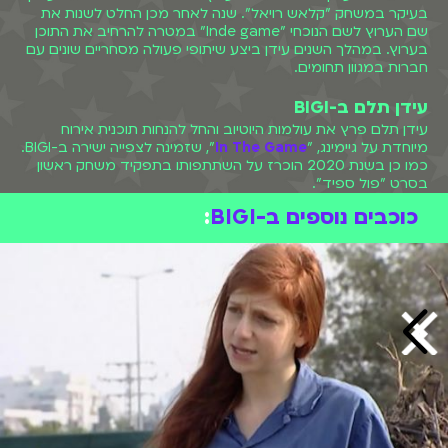
בעיקר במשחק "קלאש רויאל". שנה לאחר מכן החלט לשנות את
שם הערוץ לשם הנוכחי "Inde game" במטרה להרחיב את התוכן
בערוץ. במהלך השנים עידן ביצע שיתופי פעולה מסחריים שונים עם
חברות במגוון תחומים.
עידן תלם ב-BIGI
עידן תלם פרץ את עולמות היוטיוב והחל להנחות תוכנית אירוח
מיוחדת על גיימינג, "
In The Game
", שזמינה לצפייה ישירה ב-BIGI.
כמו כן בשנת 2020 הוכרז על השתתפותו בתפקיד משחק ראשון
בסרט "פול ספיד".
כוכבים נוספים ב-BIGI
: