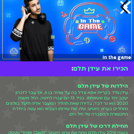
In the game
הכירו את עידן תלם
:
הילדות של עידן תלם
עידן נולד בקריית אתא וגדל בה עד שהיה בן 6, אז עבר לזכרון
יעקב יחד עם משפחתו. בגיל 13 הם עברו לחיפה. החל משנת
2020 הוא גר לבד, בדירה שאת תהליך המעבר אליה תיעד בוולוגים
מיוחדים בערוץ היוטיוב שלו. את שירותו הצבאי הוא עשה ביחידת
התקשורת וההסברה של חיל הים.
תחילת דרכו של עידן תלם
בשנת 2016 עידן תלם פתח את ערוץ היוטיוב "Inde Clash" שעסק