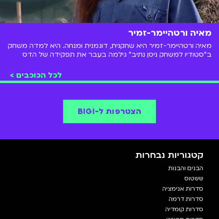
מאיה ורטהיימר-זמיר
מאיה ורטהיימר-זמיר היא שחקנית, דוגמנית ומנחה. היא למדה משחק
ב"סטודיו למשחק ניסן נתיב" גילמה בעבר את תפקידה של הדס
בסדרת הדרמה המצליחה לנוער- "אליפים" ששודרה בערוץ הילדים.
"אליפים" זמינה לצפייה ישירה בכל זמן ב-BIGI.
לכל הכוכבים >
הצטרפות ל-BIGI
קטגוריות נבחרות
הבנים והבנות
ששטוס
סדרות אנימציה
סדרות דרמה
סדרות קומדיה