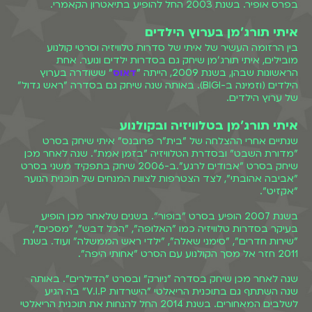
בפרס אופיר. בשנת 2003 החל להופיע בתיאטרון הקאמרי.
איתי תורג'מן בערוץ הילדים
בין הרזומה העשיר של איתי של סדרות טלוויזיה וסרטי קולנוע
מובילים, איתי תורג'מן שיחק גם בסדרות ילדים ונוער. אחת
הראשונות שבהן, בשנת 2009, הייתה "
דאוס
" ששודרה בערוץ
הילדים (וזמינה ב-BIGI). באותה שנה שיחק גם בסדרה "ראש גדול"
של ערוץ הילדים.
איתי תורג'מן בטלוויזיה ובקולנוע
שנתיים אחרי ההצלחה של "בית"ר פרובנס" איתי שיחק בסרט
"מדורת השבט" ובסדרת הטלוויזיה "בזמן אמת". שנה לאחר מכן
שיחק בסרט "אבודים לרגע".ב-2006 שיחק בתפקיד משני בסרט
"אביבה אהובתי", לצד הצטרפות לצוות המנחים של תוכנית הנוער
"אקזיט".
בשנת 2007 הופיע בסרט "בופור". בשנים שלאחר מכן הופיע
בעיקר בסדרות טלוויזיה כמו "האלופה", "הכל דבש", "מסכים",
"שירות חדרים", "סימני שאלה", "ילדי ראש הממשלה" ועוד. בשנת
2011 חזר אל מסך הקולנוע עם הסרט "אחותי היפה".
שנה לאחר מכן שיחק בסדרה "ניורק" ובסרט "הדילרים". באותה
שנה השתתף גם בתוכנית הריאלטי "הישרדות V.I.P" בה הגיע
לשלבים המאחורים. בשנת 2014 החל להנחות את תוכנית הריאלטי