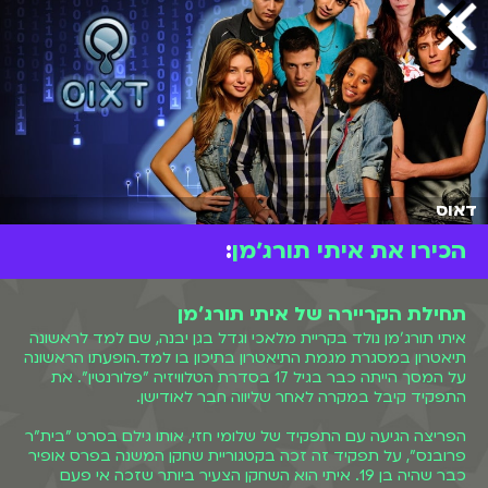
דאוס
הכירו את איתי תורג׳מן
:
תחילת הקריירה של איתי תורג'מן
איתי תורג'מן נולד בקריית מלאכי וגדל בגן יבנה, שם למד לראשונה
תיאטרון במסגרת מגמת התיאטרון בתיכון בו למד.הופעתו הראשונה
על המסך הייתה כבר בגיל 17 בסדרת הטלוויזיה "פלורנטין". את
התפקיד קיבל במקרה לאחר שליווה חבר לאודישן.
הפריצה הגיעה עם התפקיד של שלומי חזי, אותו גילם בסרט "בית"ר
פרובנס", על תפקיד זה זכה בקטגוריית שחקן המשנה בפרס אופיר
כבר שהיה בן 19. איתי הוא השחקן הצעיר ביותר שזכה אי פעם