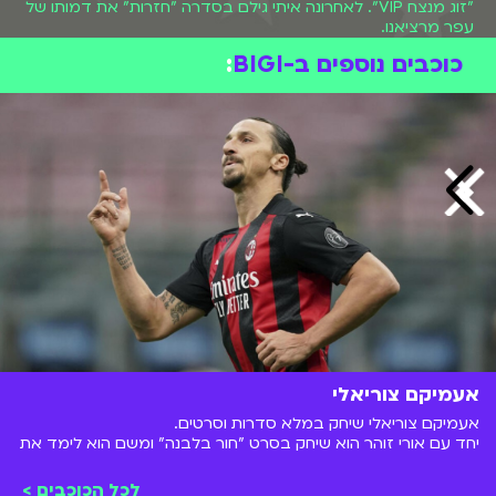
"זוג מנצח VIP". לאחרונה איתי גילם בסדרה "חזרות" את דמותו של
עפר מרציאנו.
כוכבים נוספים ב-BIGI
:
אעמיקם צוריאלי
אעמיקם צוריאלי שיחק במלא סדרות וסרטים.
יחד עם אורי זוהר הוא שיחק בסרט "חור בלבנה" ומשם הוא לימד את
ליאל אלי
ו
אנה זק
את המשפט הידוע מסדרת המערכונים
טלמאניה
"וואלק אין על
דאנה איבגי
"
לכל הכוכבים >