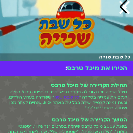
כל שבת שנייה
הכירו את מיכל טרבס
:
תחילת הקריירה של מיכל טרבס
מיכל טרבס נולדה וגדלה בכפר סבא. כבר כשהייתה בת 6 החלה
לגלם את עמליה בסדרה ״
כל שבת שניה
״ ששודרה בערוץ הילדים,
וכעת זמינה לצפייה ישירה בכל עת באתר BIGI. שנתיים לאחר מכן
שיחקה בסרט ״חנה׳לה״.
המשך הקריירה של מיכל טרבס
בשנת 2009 מיכל טרבס שיחקה בסרטים ״Trains", ״ספגטי
בולונז״, ״הילדה שבפנים״, ו״אוסטרליה שלי״. שנה לאחר מכן זכתה