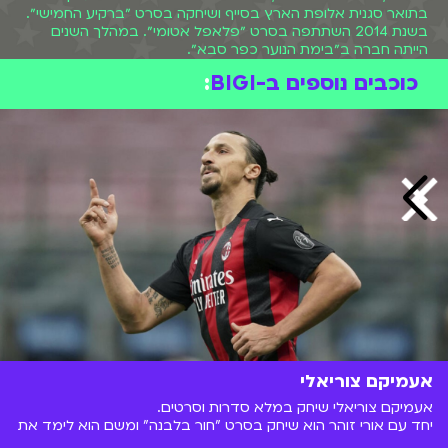
בתואר סגנית אלופת הארץ בסייף ושיחקה בסרט ״ברקיע החמישי״.
בשנת 2014 השתתפה בסרט ״פלאפל אטומי״. במהלך השנים
הייתה חברה ב״בימת הנוער כפר סבא״.
כוכבים נוספים ב-BIGI
:
אעמיקם צוריאלי
אעמיקם צוריאלי שיחק במלא סדרות וסרטים.
יחד עם אורי זוהר הוא שיחק בסרט "חור בלבנה" ומשם הוא לימד את
ליאל אלי
ו
אנה זק
את המשפט הידוע מסדרת המערכונים
טלמאניה