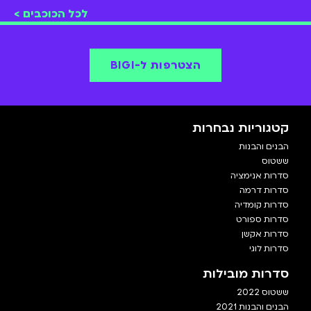
"וואלק אין על
דאנה איבגי
"
לכל הכוכבים >
הסדרה האהובה עליו היא
ששטוס
שנת 2008.
הוא נהג משאית, מבקר מסעדות וכוכב ילדים.
הצטרפו אלינו ותראו את המסע של עמיקם ב-
BIGI
!
הצטרפות ל-BIGI
קטגוריות נבחרות
הבנים והבנות
ששטוס
סדרות אנימציה
סדרות דרמה
סדרות קומדיה
סדרות ספורט
סדרות אקשן
סדרות לוגי
סדרות מובילות
ששטוס 2022
הבנים והבנות 2021