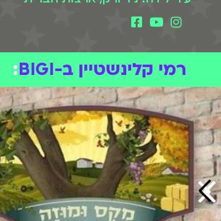
רמי קלינשטיין ב-BIGI
: