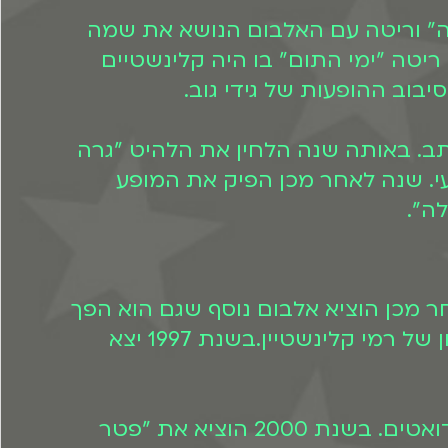
הפצצה" וריטה עם האלבום הנושא את שמה
יטה "ימי התום" בו היה קלינשטיים
בוב ההופעות של גידי גוב.
 שכתב. באותה שנה הלחין את הלהיט "גרה
יים מאוחר יותר הוציא אלבום שלישי וב-1993 אלבום רביעי. שנה לאחר מכן הפיק את המופע
לה".
לאחר מכן הוציא אלבום נוסף שגם הוא הפך
להצלחה מסחררת. באותה שנה יצא גם אלבום אוסף לריטה בו מופיעים שירים רבים בלחן של רמי קלינשטיין.בשנת 1997 יצא
שנתיים מאוחר יותר יצא אלבומה של ריטה "תפתח חלון" בו לקח חלק קלינשטיין בלחן ודואטים. בשנת 2000 הוציא את "פטר