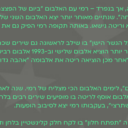
י וריטה, אך בנפרד – רמי עם האלבום "ביום של 
ה". שנתיים מאוחר יותר יצא האלבום השני של ר
וריטה נישאו. באותה תקופה רמי הפיק גם את סי
 רמי "על הגשר הישן" בו שילב לראשונה גם שירים
בשינקין" של להקת "מנגו". שנת
 לאחר מכן הוציאה ריטה את אלבומה "אהבה גדו
 ותמרים", לימים האלבום הכי מצליח של רמי. שנה 
רצי", בעקבותו רמי יצא לסיבוב הופעות.