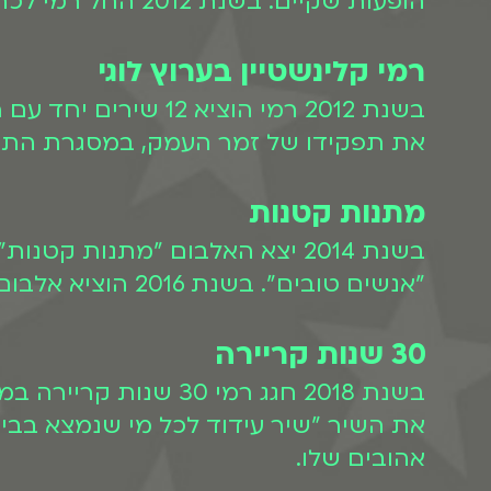
הופעות שקיים. בשנת 2012 החל רמי לכהן כמנטור בתוכנית "The Voice ישראל".
רמי קלינשטיין בערוץ לוגי
בשנת 2012 רמי הוציא 12 שירים יחד עם רחלי שביט שהיוו את הבסיס לסדרה "
את תפקידו של זמר העמק, במסגרת התפק
מתנות קטנות
בשנת 2014 יצא האלבום "מתנות
"אנשים טובים". בשנת 2016 הוציא אלבום משותף עם קרן פלס שבעקבותיו יצאו השניים לסיבוב הופעות.
30 שנות קריירה
בשנת 2018 חגג רמי 0
את השיר "שיר עידוד לכל מי שנמצא בביד
אהובים שלו.