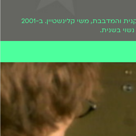
כידוע, בשנת 1988 רמי וריטה נישאו. ב-1992 הם הביאו את ביתם הבכורה, הזמרת, השחקנית והמדבבת, משי קלינשטיין. ב-2001