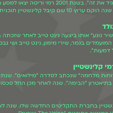
והזאב וקרנבל החיות" וגם את אלבומו "תגיד א
טיין תוכנית אירוח מוזיקלית.
ולד
"כמו ששיר נוגע" אותו ביצעה נינט טייב לאחר שזכת
עמדים בגמר, שירי מימון, נינט טייב ושי גבסו
ל דמעות".
י קלינשטיין
 את השיר "רוחות מלחמה" שנכתב לסדרה "מילואים".
יאטרון "הבימה". שנה לאחר מכן החל סכסוך כ
 של קלינשטיין בחברת התקליטים החדשה שלו. שנה