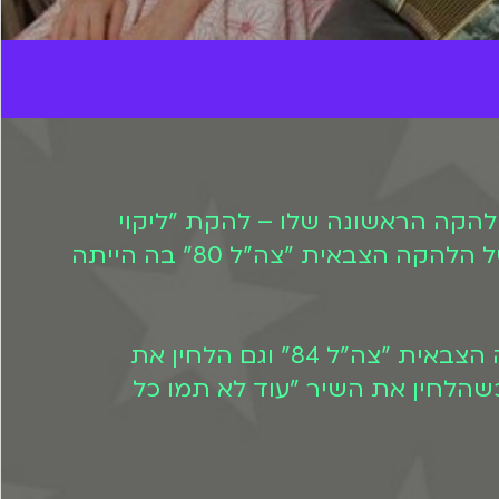
כשהיה בן 8. כבר בתיכון ב-1978 הוא הקים את הלהקה הראשונה שלו – להקת "ליקוי
חמה" יחד עם ירמי קפלן. בשנת 1980 התגייס לצה"ל שם שירת בתור המנהל המוזיקלי של הלהקה הצבאית "צה"ל 80" בה הייתה
בשנת 1983 יצר את פסקול הסרט "הפנימיה". שנה לאחר מכן הלחין את רוב שירי הלהקה הצבאית "צה"ל 84" וגם הלחין את
הסרט "זעם ותהילה" בבימויו של אבי נשר. את הפרסום הגדול קיבל בשנת 1985, כשהלחין את השיר "עוד לא תמו כל