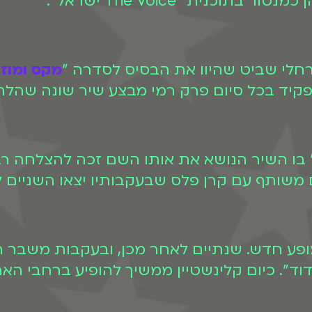
מקס ומוז
יד בכל סיום פרק רמי מבצע שיר שונה שהלחי
 קטנות" בו השיר הנושא את אותו השם זכה להצלחה
3 שנות קריירה במופע חדש. שנתיים לאחר מכן, ובעקבות 
וד". כיום קלינשטיין ממשיך להופיע ברחבי הא