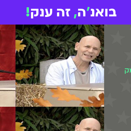
בואנ
'
ה
,
זה ענק
!
ק