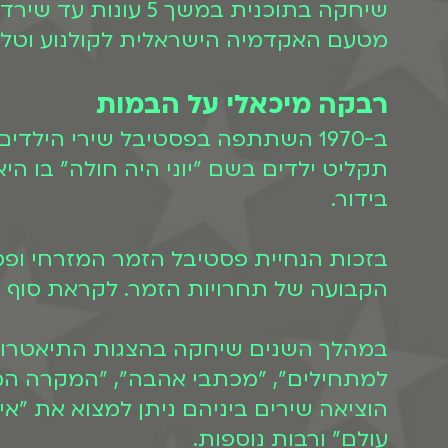
שיחקה בתוכנית במש
מטעם האקדמיה הישראלית לקולנוע וטלוו
רבקה מיכאלי על הבמות
ב-1970 השתתפה בפסטיבל שירי הילד
בידור.
בזכות הנחיית פסטיבל הזמר המזרחי ופ
הקבועה של תחרויות הזמר. לקראת סוף שנות ה-70 רבקה שרה את שיר הילדים המפורס
במהלך השנים שיחקה בהצגות התיאטרון "א
למתחילים", "מכתבי אהבה", "המקרה המוז
הוציאה שירים ביניהם ניתן למצוא את "אי
עולם" ורבות נוספות.