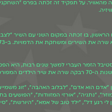
ך 5 עונות עד שירדה מהאוויר. על תפקיד זה זכתה בפרס 
יזיה.
ים הראשון, בו זכתה במקום השני עם השיר "לצב
סטיבל הזמר העברי למשך שנים רבות, היא הפ
ם "בים בם בום".
דם הוא אדם", "לבלוב האהבה", "זוג משמיים",
ר", "נתניה", "אורזי המזוודות", "הפושעים ב
ן לי רגע דל", "ילד טוב של אמא", "היורשת", "