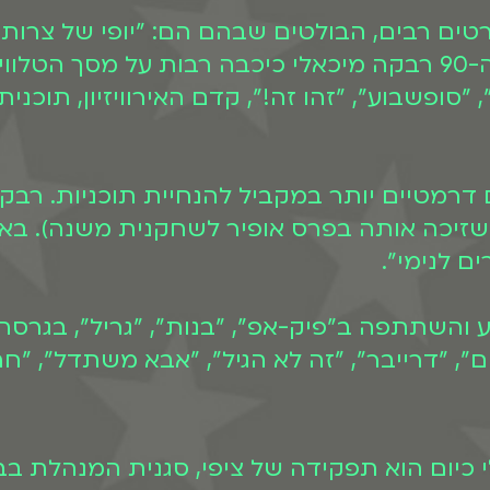
ם רבים, הבולטים שבהם הם: "יופי של צרות", 
מופלא", "עם חוקים" ועוד. בשנות ה-80 וה-90 רבקה מיכאלי כיכבה
 תפקידים דרמטיים יותר במקביל להנחיית תוכניות. 
(שזיכה אותה בפרס אופיר לשחקנית משנה). בא
ם לנימי".
 והשתתפה ב"פיק-אפ", "בנות", "גריל", בגרסה
", "דרייבר", "זה לא הגיל", "אבא משתדל", "ח
כיום הוא תפקידה של ציפי, סגנית המנהלת בב