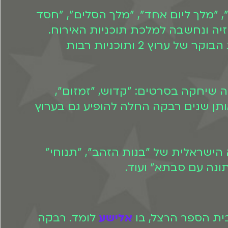
"מלך ליום אחד", "מלך הסלים", "חסד
 רבות על מסך הטלוויזיה ונחשבה למלכת תוכניות האירוח.
היא השתתפה בתוכניות: "סיבה למסיבה", "סופשבוע", "זהו זה!", קדם האירוויזיון, תוכנית הבוקר של ערוץ 2 ותוכניות רבות
רבקה שיחקה בסרטים: "קדוש, "זמזום",
ותן שנים רבקה החלה להופיע גם בערוץ
 הישראלית של "בנות הזהב", "תנוחי"
תונה עם סבתא" ועוד.
ית הספר הרצל, בו
אלישע
לומד. רבקה