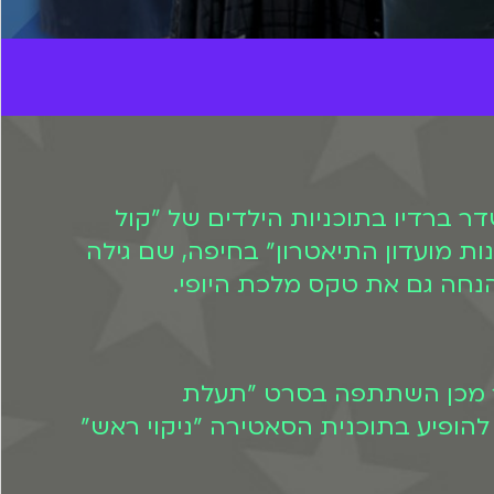
פני קום המדינה. כשהייתה בת 11 בלבד החלה לשדר ברדיו בתוכניות הילדים של "קול
ת מועדון התיאטרון" בחיפה, שם גילה
אחר מכן השתתפה בסרט "תעלת
 החלה להופיע בתוכנית הסאטירה "ניקוי ראש"