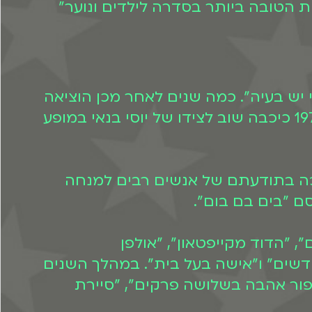
"השחקנית הטובה ביותר בסדרה לילדים ונוער"
י יש בעיה". כמה שנים לאחר מכן הוציאה
תקליט ילדים בשם "יוני היה חולה" בו היא שרה את השירים ומשחקת את הדמויות. ב-1973 כיכבה שוב לצידו של יוסי בנאי במופע
כה בתודעתם של אנשים רבים למנחה
 "הדוד מקייפטאון", "אולפן
חדשים" ו"אישה בעל בית". במהלך השנים
סיפור אהבה בשלושה פרקים", "סיירת