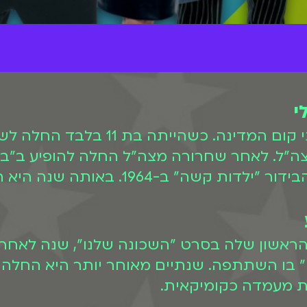
י
רבקה מיכאלי נולדה וגדלה בירושלים ל
ה"ל. לאחר שחרורה מצה"ל החלה להופיע ב"בנו
תה שנה היא הנחה גם את טקס מלכת היופי.
נועי הראשון שלה בסרט "השכונה שלנו", שנה ל
סרט "סלומוניקו" בו השתתפה. שנתיים מאוחר יותר היא
 מעמדה כקומיקאית.