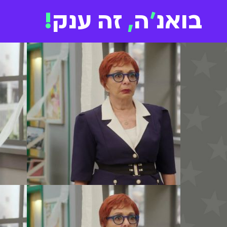
בואנ
'
ה
,
זה ענק
!