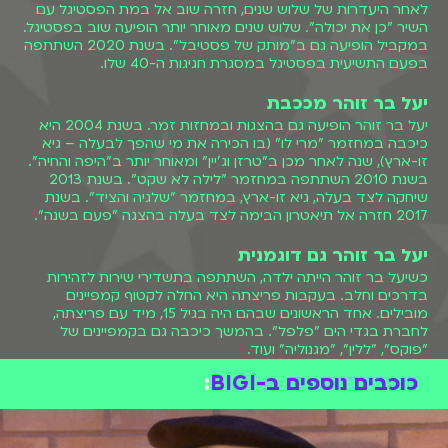
לאחר היעדרות של שלוש שנים, חזרה שוב אל במת הפסטיגל עם
השיר "כן את יכולה". שלוש שנים מאוחר יותר הופיעה שוב בפסטיגל.
במקביל הופיעה גם ב"מותק של פסטיבל". בשנת 2020 השתתפה
בפעם התשיעית בפסטיגל במסגרת חגיגות ה-40 שלו.
יעל בר זוהר מככבת
יעל בר זוהר הופיעה גם בהצגות ובמחזות זמר. בשנת 2004 היא
כיכבה במחזמר "מרי לו" (בו הכירה את מי שהפך לבעלה – גיא
זו-ארץ), שנה לאחר מכן ב"טרזן וג'יין" ומאוחר יותר ב"היפה והחיה".
בשנת 2010 השתתפה במחזמר "לילה לא שקט". בשנת 2013
שיחקה לצד בעלה, גיא זו-ארץ, במחזמר "שלגיה והציד". בשנת
2017 חזרה אל תיאטרון הבימה לצד בעלה בהצגה "פעם בשנה".
יעל בר זוהר גם דוגמנית
כשיעל בר זוהר הייתה ילדה, השתתפה בתשדירי שירות לזהירות
בדרכים וחלב. בעקבות פריצתה היא החלה לקטוף קמפיינים
מובילים. אחד הראשונים שבהם היה בגיל 15, מיד עם פריצתה,
לחברת בגדי הים "פלפל". בהמשך כיכבה גם בקמפיינים של
"פוקס", "ללין", "מגנוליה" ועוד.
כוכבים נוספים ב-BIGI
: