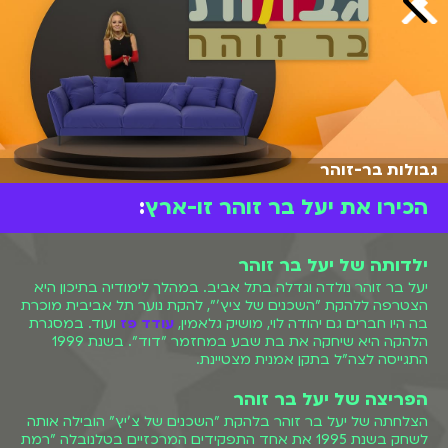
גבולות בר-זוהר
הכירו את יעל בר זוהר זו-ארץ
:
ילדותה של יעל בר זוהר
יעל בר זוהר נולדה וגדלה בתל אביב. במהלך לימודיה בתיכון היא
הצטרפה ללהקת "השכנים של ציץ'", להקת נוער תל אביבית מוכרת
בה היו חברים גם יהודה לוי, מושיק גלאמין,
עודד פז
ועוד. במסגרת
הלהקה היא שיחקה את בת שבע במחזמר "דוד". בשנת 1999
התגייסה לצה"ל בתקן אמנית מצטיינת.
הפריצה של יעל בר זוהר
הצלחתה של יעל בר זוהר בלהקת "השכנים של צ'יץ" הובילה אותה
לשחק בשנת 1995 את אחד התפקידים המרכזיים בטלנובלה "רמת