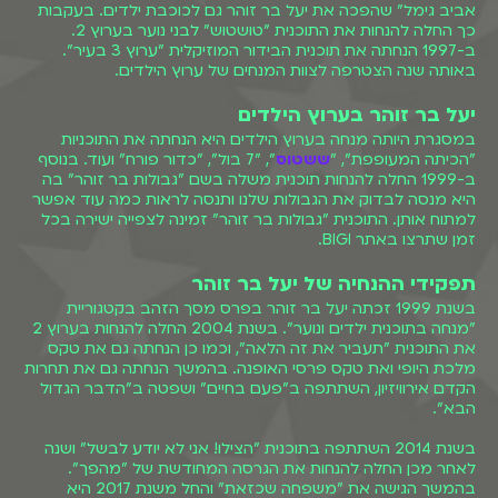
אביב גימל" שהפכה את יעל בר זוהר גם לכוכבת ילדים. בעקבות
כך החלה להנחות את התוכנית "טושטוש" לבני נוער בערוץ 2.
ב-1997 הנחתה את תוכנית הבידור המוזיקלית "ערוץ 3 בעיר".
באותה שנה הצטרפה לצוות המנחים של ערוץ הילדים.
יעל בר זוהר בערוץ הילדים
במסגרת היותה מנחה בערוץ הילדים היא הנחתה את התוכניות
"הכיתה המעופפת", "
ששטוס
", "7 בול", "כדור פורח" ועוד. בנוסף
ב-1999 החלה להנחות תוכנית משלה בשם "גבולות בר זוהר" בה
היא מנסה לבדוק את הגבולות שלנו ותנסה לראות כמה עוד אפשר
למתוח אותן. התוכנית "גבולות בר זוהר" זמינה לצפייה ישירה בכל
זמן שתרצו באתר BIGI.
תפקידי ההנחיה של יעל בר זוהר
בשנת 1999 זכתה יעל בר זוהר בפרס מסך הזהב בקטגוריית
"מנחה בתוכנית ילדים ונוער". בשנת 2004 החלה להנחות בערוץ 2
את התוכנית "תעביר את זה הלאה", וכמו כן הנחתה גם את טקס
מלכת היופי ואת טקס פרסי האופנה. בהמשך הנחתה גם את תחרות
הקדם אירוויזיון, השתתפה ב"פעם בחיים" ושפטה ב"הדבר הגדול
הבא".
בשנת 2014 השתתפה בתוכנית "הצילו! אני לא יודע לבשל" ושנה
לאחר מכן החלה להנחות את הגרסה המחודשת של "מהפך".
בהמשך הגישה את "משפחה שכזאת" והחל משנת 2017 היא