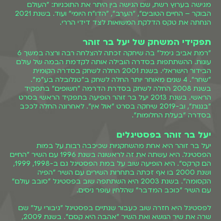
מגישה בערוץ רשת, שם הגישה בין היתר את התוכניות: "העולם
הבוקר – החיים הטובים", "הערב", "הדו"ח היומי" ועוד. בשנת 2021
הנחתה את טקס הדלקת המשואות לצד דידי הררי.
תפקידי המשחק של יעל בר זוהר
"רמת אביב גימל" בה שיחקה זכתה להצלחה רבה ורצה במשך 6
עונות. ההשתתפות בסדרה הובילה אותה לקדמת הבמה של עולם
הבידור הישראלי. בשנת 2001 החלה לשחק בסדרה הקומית
"שחר". 4 שנים מאוחר יותר החלה לשחק ב"טנלובלה בע"מ".
בשנת 2008 החלה לשחק בסדרת הדרמה "חשופים" בתפקיד
הראשי. בשנת 2013 יעל בר זוהר הופיעה בתפקיד הראשי בסרט
"בננות", וב-2019 שיחקה בסרט "אול אין". לאחרונה החלה לככב
בסדרה "בעלת החלומות".
יעל בר זוהר בפסטיגלים
יעל בר זוהר היא אחת מהשחקניות שכיכבה רבות על במות
הפסטיגל. היא עשתה את זה לראשונה בשנת 1996 עם השיר "החיים
הם קרקס". היא הופיעה שוב על במת הפסטיגל גם ב-1998, 1999,
ושנת 2000 בו אף זכתה בתחרות השירים עם השיר "הפיה
הקסומה". בשנת 2003 היא השתתפה שוב בפסטיגל "סובב עולם"
עם השיר "כוכב המדבר" שהלחין עופר ניסים.
לפסטיגל היא חזרה שוב כעבור שנתיים בפסטיגל "גיבורי על" שם
שרה את שיר הנושא ואת השיר "אהבה היא קסם". בשנת 2009,