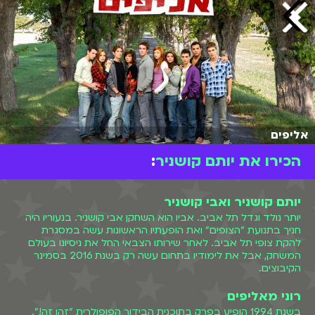
אליפים
הכירו את יותם קושניר
:
יותם קושניר ואבי קושניר
יותר נולד וגדל תל אביב. אביו הוא השחקן אבי קושניר. בנעוריו היה
חניך בתנועת "הצופים" ואת הופעתיו הראשונות עשה במסגרת
להקת צופי תל אביב. לאחר שירותו הצבאי החל את ניסיונו בעולם
המשחק, אבל את לימודיו בתחום עשה רק בשנת 2016 בסמינר
הקיבוצים.
רוני מאליפים
בשנת 1994 הופיע בפרק בתוכנית הבידור הפופולרית "זהו זה!".