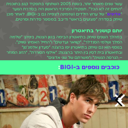
עשר שנים מאוחר יותר, בשנת 2005 השתתף בתפקיד קטן בתוכנית
"החיים זה לא הכל". תפקידו המרכזי הראשון היה בסדרת הנוער
"
אליפים
" של ערוץ הילדים (שזמינה לצפייה גם ב-BIGI). לאחר מכן
שיחק בסדרה "פצועים בראש״ ודיבב במספר סדרות וסרטים.
יותם קושניר בתיאטרון
במהלך השנים שיחק בתיאטרון הבימה בגוון הצגות, ביניהן: "שלמה
המלך ושלמי הסנדלר", "קוויאר ועדשים" ו"החייל האמיץ שוויק".
בנוסף הוא גם שיחק בתיאטרון יפו בהצגה "סעדון אלמג'נון"
ובתיאטרון בית לסין בין היתר בהצגות: "אילוף הסוררת", "הזוג המוזר
– הגרסה הנשית" ו"משרתם של שני אדונים"
כוכבים נוספים ב-BIGI
: