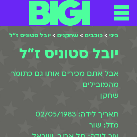
תפריט
ילוג
תוכן
ביגי
>
כוכבים
>
שחקנים
>
יובל סטוניס ז"ל
יובל סטוניס ז"ל
אבל אתם מכירים אותו גם כתומר
מהמובילים
שחקן
תאריך לידה: 02/05/1983
מזל: שור
עיר לידה: תל אביב, ישראל