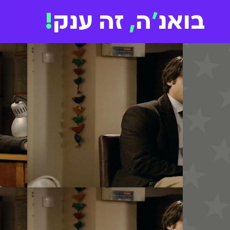
בואנ
'
ה
,
זה ענק
!