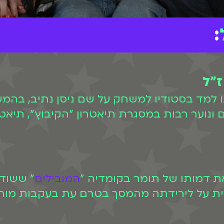
:
ז"ל
ותו למד בסטודיו למשחק על שם ניסן נתיב, בהמ
נוער רבות במסגרת תיאטרון "הקיבוץ", תיאטרון
המובילים
" ששודר
 לככב בתוכנית על לירידתה מהמסך בטרם עת בעקבות