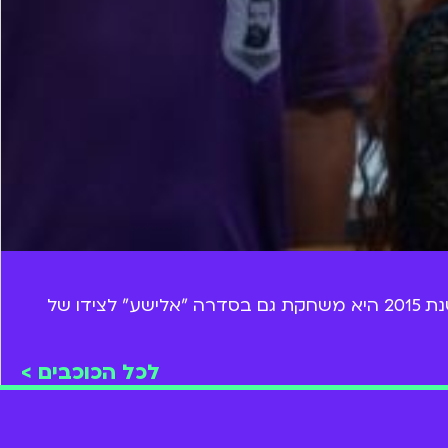
עוד לפני שהייתה בארץ נהדרת, ליאת הר לב שיחקה בתוכניות "בית ספר למכשפים", ו"המובילים" של ערוץ לוגי. משנת 2015 היא משחקת גם בסדרה "אלישע" לצידו של
לכל הכוכבים >