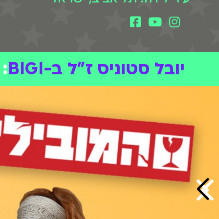
יובל סטוניס ז"ל ב-BIGI
: