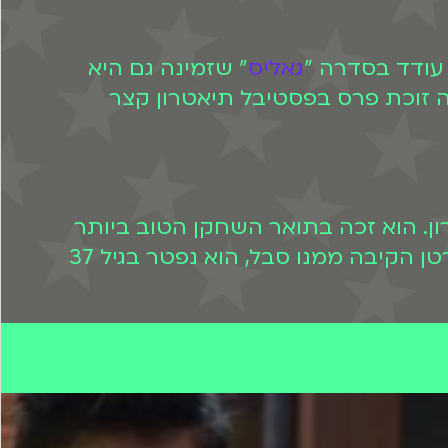
 עודד בסדרה "
גאליס
" שזמינה גם היא
תה שנה הוא שיחק גם בהצגה זוכת פרס בפסטיבל תיאטרון קצר
ן. הוא זכה בתואר השחקן הטוב ביותר
בשנת 2018 בפסטיבל עכו על תפקידו בהצגה "דרקונים וזונות". לאחר מאבק ממושך בסרטן הקיבה ממנו סבל, הוא נפטר בגיל 37