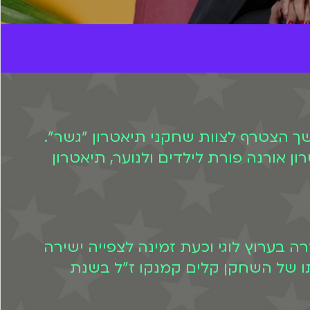
שך הצטרף לצוות שחקני תיאטרון "גשר".
 אורנה פורת לילדים ולנוער, תיאטרון
ה בערוץ לוגי וכעת זמינה לצפייה ישירה
 מותו של השחקן קלים קמנקו ז"ל בשנת