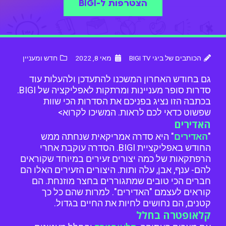
הצטרפות ל-BIGI
הכותבים של ביגי BIGI TV
מאי 8, 2022
חדש ומעניין
גם בחודש האחרון המשכנו להתעדכן ולהעלות עוד
סדרות סופר מעניינות ומרתקות לאפליקציה של BIGI.
בכתבה הזו נציג בפניכם את הסדרות הכי שוות
שפשוט כדאי לכם לראות. המשיכו לקרוא>
האדירים
"
האדירים
" היא סדרה אמריקאית שנחתה ממש
החודש באפליקציית BIGI. הסדרה עוקבת אחרי
הרפתקאות של כמה יצורים זעירים במיוחד שקוראים
להם- ענף, אבן, עלה ותות. היצורים הזעירים האלו הם
חברים הכי טובים שמתגוררים בחצר מוזנחת. הם
קוראים לעצמם "האדירים". למרות שהם כל כך
קטנים, הם נחושים לחיות את החיים בגדול.
קלאופטרה בחלל