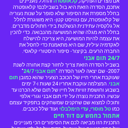
אם מצרים העתיקה,
קלאופטרה
והחלל מעניינים
אתכם, הסדרה הזאת היא בול בשבילכם! קלאופטרה
בחלל מספרת את הסיפור שלא סופר על שנות נעוריה
של קלאופטרה, עם טוויסט קטן- היא משוגרת לחלל
אל גלקסיה עתידנית הנשלטת בידי חתולים מדברים.
בחלל היא מגלה שהיא המושיעה מהנבואה. כדי להכין
את עצמה להיות המושיעה, היא צריכה להישלח
לאקדמיה עילית, שם היא מתאמנת כדי לחסל את
החברה הרעים. בקיצור- סיפור היסטורי קלאסי.
24/7 תום אבני
בשביל הסדרה הזאת צריך לחזור קצת אחורה לשנת
2007- שם יצאה לאור הסדרה "
תום אבני 24/7
"
שעוקבת אחרי חייו של הכוכב הצעיר שהוא כמובן
תום
אבני
. המצלמה עוקבת אחריו 24 שעות ו-7 ימים
בשבוע וחושפת זוויות אל חייו של תום שלא הכרנו עד
עכשיו. התכנית נוצרה על ידי תום אבני וגורי אלפי
ותוכלו למצוא שם שחקנים שמשחקים בתפקיד עצמם
כמו
טל מוסרי
,
עדי הימלבלוי
ועוד שלל כוכבים.
אתמול בחמש עם דוד חיים
התכנית הזו מביאה לכם את הסיפורים הכי מעניינים