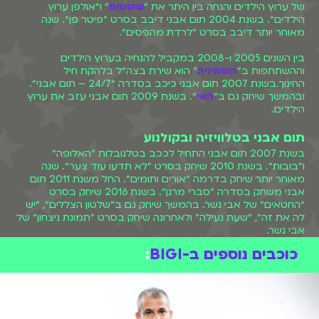
של ערוץ הילדים והנחה בין היתר את ״
ששטוס
״ ו״אולפן ערוץ
הילדים״. בשנת 2004 תום אבני דיבב בסרט ״פיטר פן״. שנה
מאוחר יותר דיבב בסרט ״לרדת מהפסים״.
בין השנים 2005 ו-2008 במקביל להנחיה בערוץ הילדים
וההשתתפות ב״
השמיניה
״ הוא שירת בצה״ל בלהקת חיל
החינוך.בשנת 2007 תום אבני כיכב בסדרה ״24/7 – תום אבני״.
ובהמשך שיחק גם ב״
האי
״. בשנת 2009 תום אבני עזב את ערוץ
הילדים.
תום אבני בטלוויזיה ובקולנוע
בשנת 2007 תום אבני התחיל לככב בטלנובלות ״האלופה״
ו״בובות״. בשנת 2010 שיחק בסרט ״לא תדעו עוד צער״. שנה
מאוחר יותר שיחק בדרמה ״אורים ותומים״. החל משנת 2011 תום
אבני משחק בסדרה ״סברי מרנן״. בשנת 2016 שיחק בסרט
״החטאים״ של אבי נשר. בהמשך שיחק גם ב״שלטון הצללים״, ״יש
לה את זה״, ״שעת נעילה״ ולאחרונה שיחק בסרט ״תמונת ניצחון״ של
אבי נשר.
כוכבים נוספים ב-BIGI
: