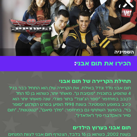
השמיניה
הכירו את תום אבני
:
תחילת הקריירה של תום אבני
תום אבני נולד וגדל באילת. את הקריירה שלו הוא התחיל כבר בגיל
4 שהופיע בתוכנית ״מסיבת גן״. מאוחר יותר, כשהוא בן 10 החל
לככב במחזמר ״ספר הג'ונגל״ בתור מוגלי. שנה מאוחר יותר הוא
כיכב במופע הפסטיגל. בשנת 1998 הופיע בסרט הקולנוע ״סופר
בוי״. בהמשך השתתף גם במחזמר: ״מלך סיאם״, ״קטנטנות״, ״תום
סוייר והאקלברי פין״ ו״אלאדין״.
תום אבני בערוץ הילדים
בשנת 2002, כשהוא בן 16 בלבד, הצטרף תום אבני לצוות המנחים