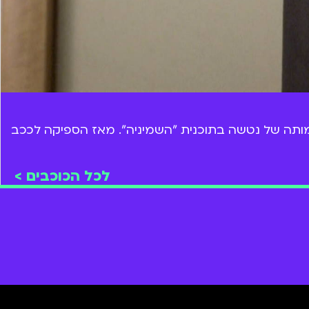
דמותה של נטשה בתוכנית "השמיניה". מאז הספיקה לככב
לכל הכוכבים >