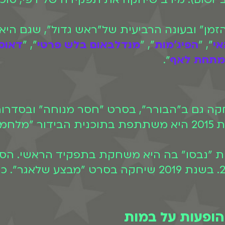
ן" ובעונה הרביעית של"ראש גדול", שגם היא 
אי
", "
הפיג'מות
", "
מנדלבאום בלש פרטי
", "
דאוס
מתחת לאף
״.
ים".
לסדרה הקומית הטובה ביותר לשנת 2018. בשנת 2019 שי
הופעות על במות