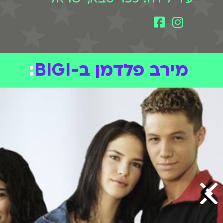
מירב פלדמן ב-BIGI
: