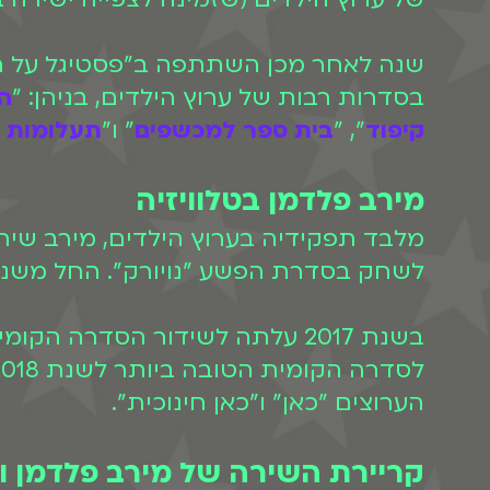
שנה לאחר מכן השתתפה ב"פסטיגל על הזמ
בסדרות רבות של ערוץ הילדים, בניהן: "
ה
קיפוד
", "
בית ספר למכשפים
" ו"
תעלומות 
מירב פלדמן בטלוויזיה
לשחק בסדרת הפשע "נויורק". החל משנת 2015 היא משתתפת בתוכנית הבידור "מלחמת המינ
בשנת 2017 עלתה לשידור הסדרה הקומית "נבסו" בה היא משחקת בתפקיד הראשי. הסדרה זכתה ב
הערוצים "כאן" ו"כאן חינוכית".
קריירת השירה של מירב פלדמן ו