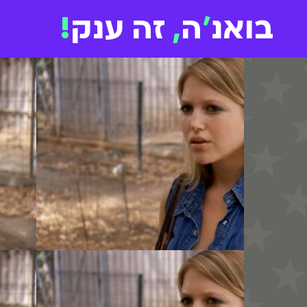
בואנ
'
ה
,
זה ענק
!