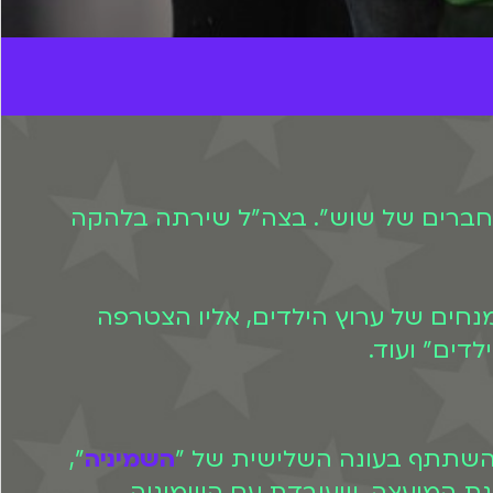
טלוויזיה בסדרה "החברים של שוש". בצה"ל שירתה בלהקה
חים של ערוץ הילדים, אליו הצטרפה
ילדים" ועוד.
השמיניה
",