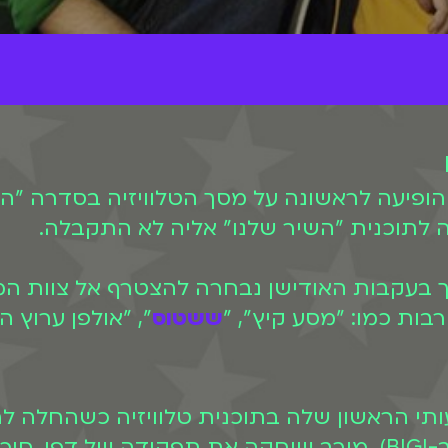
ירב נולדה בכפר סבא, כבר בשנת 1996 הופיעה לראשונה על מסך ה
ה לתוכנית "השיר שלנו" אליה לא התקבלה.
 בעקבות האודישן נבחרה להצטרף אל צוות המנ
ששטוס
", "אולפן ערוץ ה
יניה.