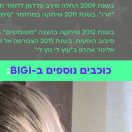
בשנת 2009 החלה מירב פלדמן ל
"זורו". בשנת 2011 שיחקה במחזמר "סימבה מלך הספארי" ושנה לאחר מכן סיימה את לימודי התיאטרון שלה בצטיינות.
בשנת 2012 שיחקה בהצגה "משומ
סיבוב הופעות. בש
אלינור אהרון ב"עוץ לי גוץ לי".
כוכבים נוספים ב-BIGI
: