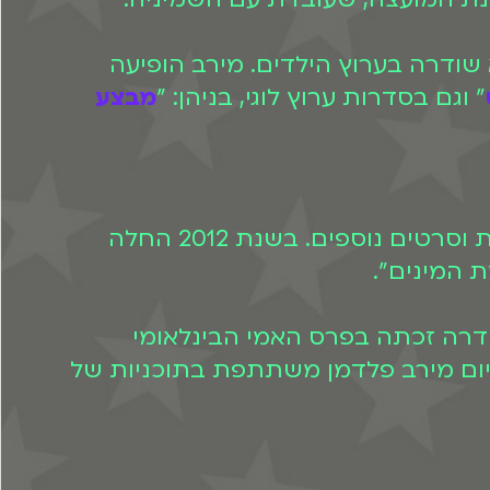
שודרה בערוץ הילדים. מירב הופיעה
" וגם בסדרות ערוץ לוגי, בניהן: "
מבצע
מלבד תפקידיה בערוץ הילדים, מירב שיחקה גם ב"הבורר", בסרט "חסר מנוחה" ובסדרות וסרטים נוספים. בשנת 2012 החלה
פרס האמי הבינלאומי
חקה בסרט "מבצע שלאגר". כיום מירב פלדמן משתתפת בתוכניות של