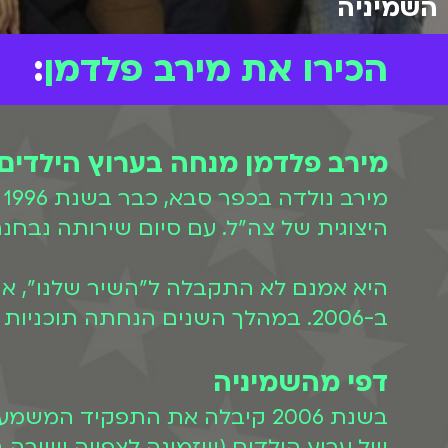
השמיניה
הכירו את מירב פלדמן
:
מירב פלדמן מנחה בערוץ הילדים
מ
היצוגית של צה"ל. עם סיום שירותה נבחנ
היא אמנם לא התקבלה ל"השיר שלנו", אך
ב-2006. במהלך השנים הנחתה תוכניות רבות כמו: "מסע קיץ", "
דפי מהשמיניה
בשנת 2006 קיבלה את התפקיד המשמעותי הראשון שלה בתוכנית טלוויזיה כשהחלה להשתתף בעונה השלישית של "
של ערוץ הילדים (שזמינה לצפייה ישירה ב-BIGI). מירב שיחקה את תפקידה של דפי, סוכנת המועצה, שעובדת עם השמ