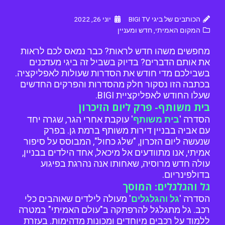
הכותבים של ביגי BIGI TV
יוני 26, 2022
המקום האמיתי
,
חדש ומעניין
מחפשים משהו חדש לראות? כבר נמאס לכם לראות
את אותם הדברים? בדיוק בשביל זה ביגי מעדכנים
בשבילכם מדי חודש את הסדרות שעולות לאפליקציה.
בכתבה הזו נסקור חלק מהסדרות והפרקים החדשים
שעלו החודש לאפליקציית BIGI.
בית משותף- פרק ליום הזיכרון
הסדרה '
בית משותף
' עוקבת אחרי הגר, שגרה יחד
עם אביה בבניין דירות משותף ברמת גן. בפרק
שנעשה ליום הזכרון, "שלג כחול", המבוסס על סיפור
אמיתי, אנו מתוודעים אל מיכאל, אחד הילדים בבניין,
עולה חדש מרוסיה, שאחותו אנה נהרגת בפיגוע
בדולפינריום.
גל והגלגלים: המוסך
הסדרה '
גל והגלגלים
' מעולה לילדים שאוהבים כלי
רכב. גל מתגלגל להרפתקה ב"עולם האמיתי" במטרה
ללמוד על רכבים מיוחדים ומכונות מדהימות. בעזרת