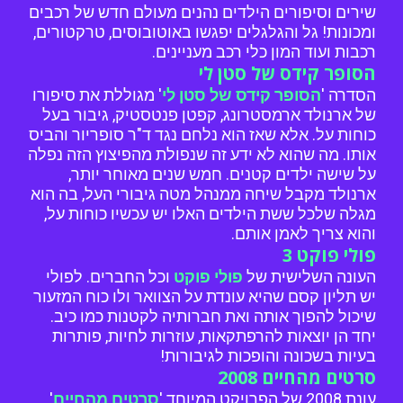
שירים וסיפורים הילדים נהנים מעולם חדש של רכבים
ומכונות! גל והגלגלים יפגשו באוטובוסים, טרקטורים,
רכבות ועוד המון כלי רכב מעניינים.
הסופר קידס של סטן לי
הסדרה '
הסופר קידס של סטן לי
' מגוללת את סיפורו
של ארנולד ארמסטרונג, קפטן פנטסטיק, גיבור בעל
כוחות על. אלא שאז הוא נלחם נגד ד"ר סופריור והביס
אותו. מה שהוא לא ידע זה שנפולת מהפיצוץ הזה נפלה
על שישה ילדים קטנים. חמש שנים מאוחר יותר,
ארנולד מקבל שיחה ממנהל מטה גיבורי העל, בה הוא
מגלה שלכל ששת הילדים האלו יש עכשיו כוחות על,
והוא צריך לאמן אותם.
פולי פוקט 3
העונה השלישית של
פולי פוקט
וכל החברים. לפולי
יש תליון קסם שהיא עונדת על הצוואר ולו כוח המזעור
שיכול להפוך אותה ואת חברותיה לקטנות כמו כיב.
יחד הן יוצאות להרפתקאות, עוזרות לחיות, פותרות
בעיות בשכונה והופכות לגיבורות!
סרטים מהחיים 2008
עונת 2008 של הפרויקט המיוחד '
סרטים מהחיים
'