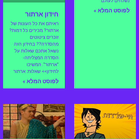
נשלחים לעולם
לפוסט המלא »
חידון ארתור
ראיתם את כל העונות של
ארתור? מכירים כל דמות?
זוכרים ציטוטים
מהסדרה?? בחידון הזה
נשאל אתכם שאלות על
הסדרה המצליחה-
"ארתור". המשיכו
לחידון>> שאלות: ארתור
לפוסט המלא »