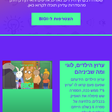
ששודרו בערוץ הילדים. גאליס, אליפים והאי הן רק חלק
מהסדרות עליהן תוכלו לקרוא כאן.
הצטרפות ל-BIGI
עמוד
עמוד
ערוץ הילדים, לוגי
ומה שביניהם
ערוץ הילדים: הידעתם
שפעם פעם קראו לו "ערוץ
6"? ממש ככה, הספרה
שש סימלה את האפיק
בכבלים, בלחיצה על
ספרה 6 בשלט הייתם