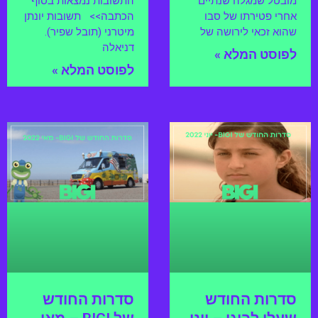
מובטל שמגלה שנתיים
התשובות נמצאות בסוף
אחרי פטירתו של סבו
הכתבה>> תשובות יונתן
שהוא זכאי לירושה של
מיטרני (תובל שפיר).
דניאלה
לפוסט המלא »
לפוסט המלא »
סדרות החודש
סדרות החודש