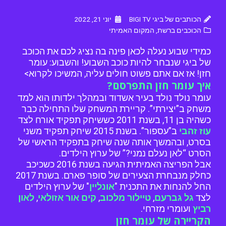
הכותבים של ביגי BIGI TV
יוני 21, 2022
הכוכבים ברשת
,
המקום האמיתי
כמידי שבוע נעלה לכאן פינה בה נציג לכם את הכוכב
של ביגי שנבחר להיות כוכב השבוע! והשבוע: עומר
חזן! אז אם אתם פשוט חולים עליה, המשיכו לקרוא>
איך עומר חזן התפרסם?
עומר נולד נולד בעיר אשדוד ובמהלך ילדותו הוא למד
משחק ב”יצירתי”. קריירת המשחק שלו התחילה כבר
כשהיה בן 11, בשנת 2011 כששיחק תפקיד אורח לצד
עוז זהבי
ב”עספור”. בשנת 2015 שיחק תפקיד משני
בסרט, ובהמשך אותה שנה שיחק בתפקיד הראשי של
הסרט “לאן נעלם נמני?” של ערוץ הילדים.
אבל הפריצה האמיתית הגיעה בשנת 2016 כשכיכב
כחלק מנבחרת הצעירים של סופר פארם. בשנת 2017
החל להנחות את התכנית "
אונליין
" של ערוץ הילדים
לצד
גל גברעם
,
טיילור מלכוב
,
קים אור אזולאי
,
לאון
רביץ
ועומרי מזרחי.
הקריירה של עומר חזן