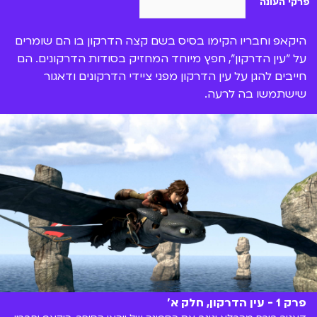
פרקי העונה
היקאפ וחבריו הקימו בסיס בשם קצה הדרקון בו הם שומרים
על "עין הדרקון", חפץ מיוחד המחזיק בסודות הדרקונים. הם
חייבים להגן על עין הדרקון מפני ציידי הדרקונים ודאגור
שישתמשו בה לרעה.
פרק 1 - עין הדרקון, חלק א'