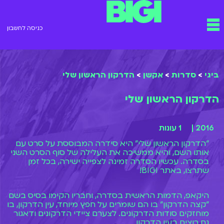
ילוג
תפריט
תוכן
כניסה לחשבון
ביגי
>
סדרות
>
אקשן
>
הדרקון הראשון שלי
הדרקון הראשון שלי
2016 |
1 עונות
"הדרקון הראשון שלי" היא סידרה המבוססת על סרט עם
אותו השם, והיא ממשיכה את העלילה של סוף הסרט השני
בסדרה. עכשיו הסדרה זמינה לצפייה ישירה, בכל זמן
שתרצו, באתר BIGI!
היקאפ, הדמות הראשית בסדרה, וחבריו הקימו בסיס בשם
"קצה הדרקון" בו הם שומרים על חפץ מיוחד, עין הדרקון, בו
מוחזקים סודות הדרקונים. לצערם ציידי הדרקונים ודאגור
גם רוצים בעין הדרקון.