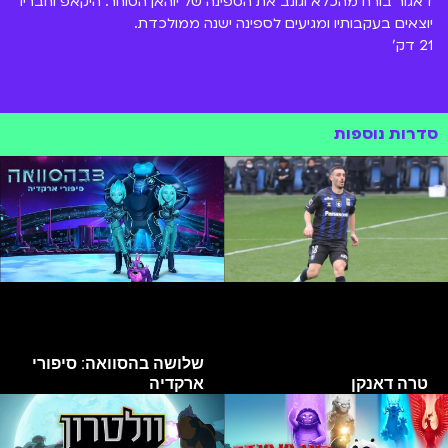
דאגור בורח מהכלא וגונב את הספינה של יוהאן הסוחר. היקאפ וחבריו
יוצאים בעקבותיו ומגיעים לספינה ישנה ממולכדת.
21 דק'
סדרות נוספות
שלושה בהסוואה: סיפורי
טרה דאנקן
ארקדיה