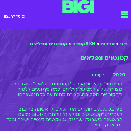
ילוג
תפריט
תוכן
כניסה לחשבון
ביגי
>
סדרות
>
BIGIקטנים
>
קטנטנים ונפלאים
קטנטנים ונפלאים
2020 |
1 עונות
השם שלהם אומר הכל – ״קטנטנים ונפלאים״ היא סדרה
מצוירת על עולמם של הילדים. כמה כיף ונעים ללמוד
ולחקור את הסביבה, בצורה מהנה עם כל המשפחה!
צפו בקטנטנים חוקרים את העולם, לראשונה בדיבוב
לעברית! "קטנטנטים ונפלאים" נוחתת ב-BIGI בפעם
הראשונה בישראל, ישר אל BIGIקטנים לצפייה ישירה ובכל
זמן שרק תרצו.